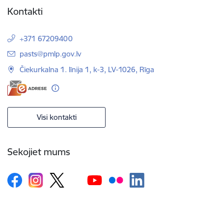
Kontakti
+371 67209400
E-pasts:
pasts@pmlp.gov.lv
Čiekurkalna 1. līnija 1, k-3, LV-1026, Rīga
Visi kontakti
Sekojiet mums