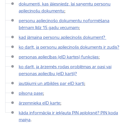
dokumenti, kas jāiesniedz, lai saņemtu personu
apliecinošu dokumentu
;
personu apliecinošo dokumentu noformēšana
bērnam līdz 15 gadu vecumam
;
kad jāmaina personu apliecinošs dokument?
ko darīt, ja personu apliecinošs dokuments ir zudis?
personas apliecības (eID kartes) funkcijas
;
ko darīt, ja ārzemēs rodas problēmas ar pasi vai
personas apliecību (eID karti)?
jautājumi un atbildes par eID karti
;
pilsoņa pase
;
ārzemnieka eID karte
;
kāda informācija ir iekļauta PIN aploksnē? PIN koda
maiņa
.