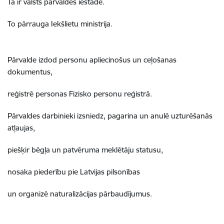
Tā ir valsts pārvaldes iestāde.
To pārrauga Iekšlietu ministrija.
Pārvalde izdod personu apliecinošus un ceļošanas
dokumentus,
reģistrē personas Fizisko personu reģistrā.
Pārvaldes darbinieki izsniedz, pagarina un anulē uzturēšanās
atļaujas,
piešķir bēgļa un patvēruma meklētāju statusu,
nosaka piederību pie Latvijas pilsonības
un organizē naturalizācijas pārbaudījumus.