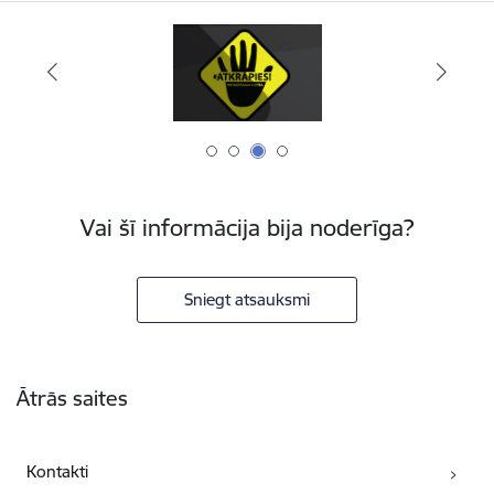
Vai šī informācija bija noderīga?
Sniegt atsauksmi
Kājene
Ātrās saites
Kontakti