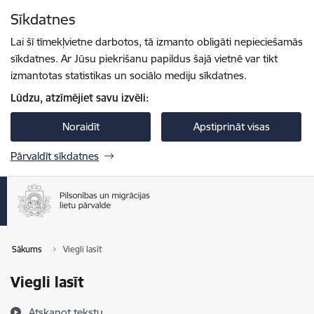
Pāriet uz lapas saturu
Sīkdatnes
Spied
lai meklētu
Enter
Lai šī tīmekļvietne darbotos, tā izmanto obligāti nepieciešamās
sīkdatnes. Ar Jūsu piekrišanu papildus šajā vietnē var tikt
izmantotas statistikas un sociālo mediju sīkdatnes.
Lūdzu, atzīmējiet savu izvēli:
Noraidīt
Apstiprināt visas
Pārvaldīt sīkdatnes
Sākums
Viegli lasīt
Viegli lasīt
Atskaņot tekstu