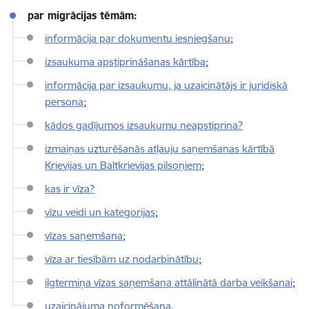
par migrācijas tēmām:
informācija par dokumentu iesniegšanu
;
izsaukuma apstiprināšanas kārtība
;
informācija par izsaukumu, ja uzaicinātājs ir juridiskā
persona
;
kādos gadījumos izsaukumu neapstiprina?
izmaiņas uzturēšanās atļauju saņemšanas kārtībā
Krievijas un Baltkrievijas pilsoņiem
;
kas ir vīza?
vīzu veidi un kategorijas
;
vīzas saņemšana
;
vīza ar tiesībām uz nodarbinātību
;
ilgtermiņa vīzas saņemšana attālinātā darba veikšanai
;
uzaicinājuma noformēšana
.