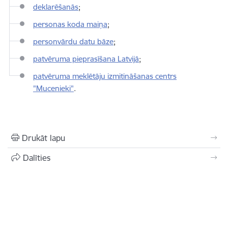
deklarēšanās
;
personas koda maiņa
;
personvārdu datu bāze
;
patvēruma pieprasīšana Latvijā
;
patvēruma meklētāju izmitināšanas centrs
"Mucenieki"
.
Drukāt lapu
Dalīties