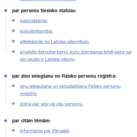
par personu tiesisko statusu:
naturalizācija
;
dubultpilsonība
;
atteikšanās no Latvijas pilsonības
;
ārvalstīs dzimušie bērni, kuru dzimšanas brīdī viens vai
abi vecāki ir Latvijas pilsoņi
.
par ziņu sniegšanu no Fizisko personu reģistra:
ziņu iekļaušana un aktualizēšana Fizisko personu
reģistrā
;
izziņa par sevi vai citu personu
.
par citām tēmām:
informācija par Pārvaldi
;