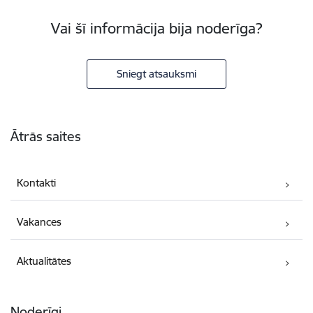
Vai šī informācija bija noderīga?
Sniegt atsauksmi
Kājene
Ātrās saites
Kontakti
Vakances
Aktualitātes
Noderīgi