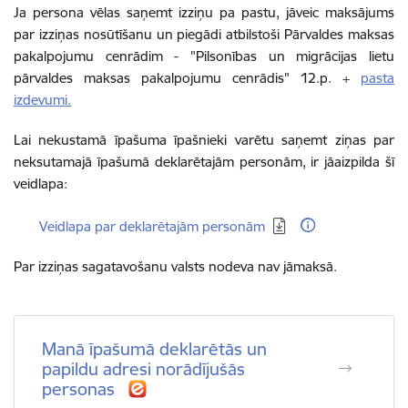
Ja persona vēlas saņemt izziņu pa pastu, jāveic maksājums
par izziņas nosūtīšanu un piegādi atbilstoši Pārvaldes maksas
pakalpojumu cenrādim - "Pilsonības un migrācijas lietu
pārvaldes maksas pakalpojumu cenrādis" 12.p. +
pasta
izdevumi.
Lai nekustamā īpašuma īpašnieki varētu saņemt ziņas par
neksutamajā īpašumā deklarētajām personām, ir jāaizpilda šī
veidlapa:
Lejupielādēt:
Veidlapa par deklarētajām personām
Par izziņas sagatavošanu valsts nodeva nav jāmaksā.
Manā īpašumā deklarētās un
papildu adresi norādījušās
personas