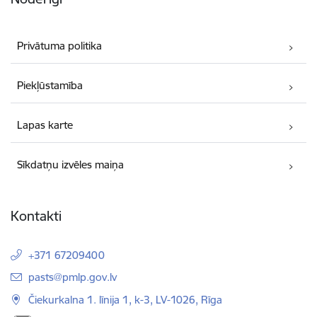
Privātuma politika
Piekļūstamība
Lapas karte
Sīkdatņu izvēles maiņa
Kontakti
+371 67209400
E-pasts:
pasts@pmlp.gov.lv
Čiekurkalna 1. līnija 1, k-3, LV-1026, Rīga