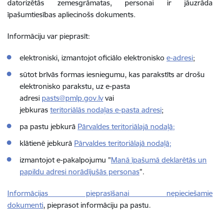
datorizētās zemesgrāmatas, personai ir jāuzrāda
īpašumtiesības apliecinošs dokuments.
Informāciju var pieprasīt:
elektroniski, izmantojot oficiālo elektronisko
e-adresi
;
sūtot brīvās formas iesniegumu, kas parakstīts ar drošu
elektronisko parakstu, uz e-pasta
adresi
pasts@pmlp.gov.lv
vai
jebkuras
teritoriālās nodaļas e-pasta adresi
;
pa pastu jebkurā
Pārvaldes teritoriālajā nodaļā;
klātienē jebkurā
Pārvaldes teritoriālajā nodaļā;
izmantojot e-pakalpojumu "
Manā īpašumā deklarētās un
papildu adresi norādījušās personas
”.
Informācijas pieprasīšanai nepieciešamie
dokumenti
, pieprasot informāciju pa pastu.