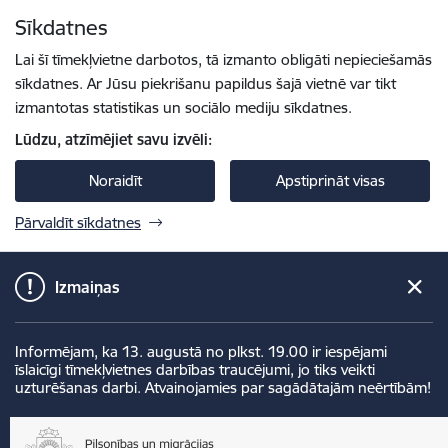
Pāriet uz lapas saturu
Sīkdatnes
Spied
lai meklētu
Enter
Lai šī tīmekļvietne darbotos, tā izmanto obligāti nepieciešamās
sīkdatnes. Ar Jūsu piekrišanu papildus šajā vietnē var tikt
izmantotas statistikas un sociālo mediju sīkdatnes.
Lūdzu, atzīmējiet savu izvēli:
Noraidīt
Apstiprināt visas
Pārvaldīt sīkdatnes
Izmaiņas
Informējam, ka 13. augustā no plkst. 19.00 ir iespējami
īslaicīgi tīmekļvietnes darbības traucējumi, jo tiks veikti
uzturēšanas darbi. Atvainojamies par sagādātajām neērtībām!