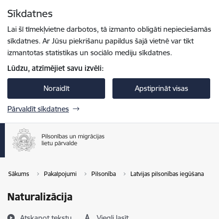
Pāriet uz lapas saturu
Sīkdatnes
Spied
lai meklētu
Enter
Lai šī tīmekļvietne darbotos, tā izmanto obligāti nepieciešamās
sīkdatnes. Ar Jūsu piekrišanu papildus šajā vietnē var tikt
izmantotas statistikas un sociālo mediju sīkdatnes.
Lūdzu, atzīmējiet savu izvēli:
Noraidīt
Apstiprināt visas
Pārvaldīt sīkdatnes
Sākums
Pakalpojumi
Pilsonība
Latvijas pilsonības iegūšana
Naturalizācija
Atskaņot tekstu
Viegli lasīt