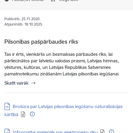
Publicēts: 25.11.2020.
Atjaunināts: 18.10.2025.
Pilsonības pašpārbaudes rīks
Tas ir ērts, vienkāršs un bezmaksas pārbaudes rīks, lai
pārliecinātos par latviešu valodas prasmi, Latvijas himnas,
vēstures, kultūras, un Latvijas Republikas Satversmes
pamatnoteikumu zināšanām Latvijas pilsonības iegūšanai.
Skatīt vairāk
Lejupielādēt:
Brošūra par Latvijas pilsonības iegūšanu naturalizācijas
kārtībā
Lejupielādēt:
Informatīvs materiāls par elektronisko rīku