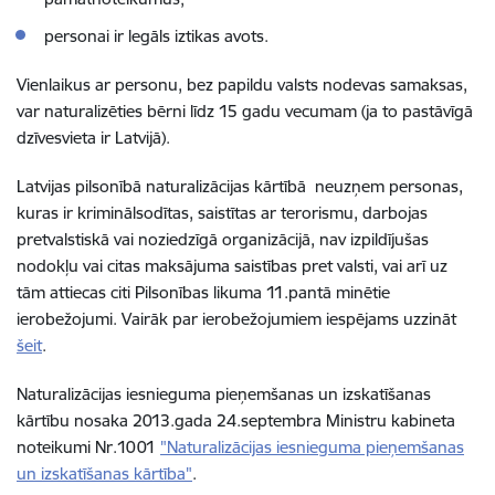
personai ir legāls iztikas avots.
Vienlaikus ar personu, bez papildu valsts nodevas samaksas,
var naturalizēties bērni līdz 15 gadu vecumam (ja to pastāvīgā
dzīvesvieta ir Latvijā).
Latvijas pilsonībā naturalizācijas kārtībā
neuzņem personas,
kuras ir kriminālsodītas, saistītas ar terorismu, darbojas
pretvalstiskā vai noziedzīgā organizācijā, nav izpildījušas
nodokļu vai citas maksājuma saistības pret valsti, vai arī uz
tām attiecas citi Pilsonības likuma 11.pantā minētie
ierobežojumi. Vairāk par ierobežojumiem
iespējams
uzzināt
šeit
.
Naturalizācijas iesnieguma pieņemšanas un izskatīšanas
kārtību
nosaka
2013.gada 24.septembra Ministru kabineta
noteikumi Nr.1001
"Naturalizācijas iesnieguma pieņemšanas
un izskatīšanas kārtība"
.