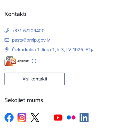
Kontakti
+371 67209400
E-pasts:
pasts@pmlp.gov.lv
Čiekurkalna 1. līnija 1, k-3, LV-1026, Rīga
Visi kontakti
Sekojiet mums