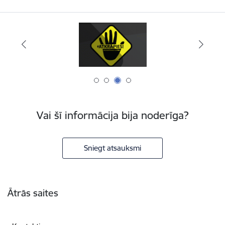
Vai šī informācija bija noderīga?
Sniegt atsauksmi
Kājene
Ātrās saites