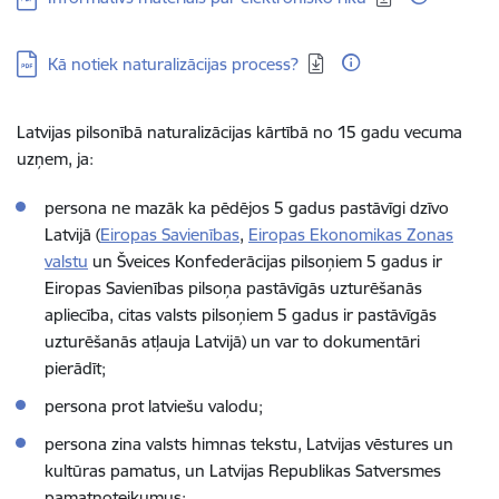
Lejupielādēt:
Kā notiek naturalizācijas process?
Latvijas pilsonībā naturalizācijas kārtībā no 15 gadu vecuma
uzņem, ja:
persona ne mazāk ka pēdējos 5 gadus pastāvīgi dzīvo
Latvijā (
Eiropas Savienības
,
Eiropas Ekonomikas Zonas
valstu
un Šveices Konfederācijas pilsoņiem 5 gadus ir
Eiropas Savienības pilsoņa pastāvīgās uzturēšanās
apliecība, citas valsts pilsoņiem 5 gadus ir pastāvīgās
uzturēšanās atļauja Latvijā) un var to dokumentāri
pierādīt;
persona prot latviešu valodu;
persona zina valsts himnas tekstu, Latvijas vēstures un
kultūras pamatus, un Latvijas Republikas Satversmes
pamatnoteikumus;