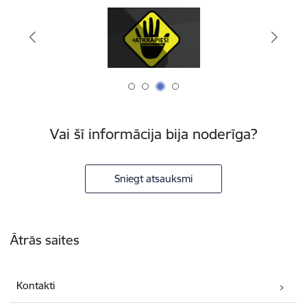
Vai šī informācija bija noderīga?
Sniegt atsauksmi
Kājene
Ātrās saites
Kontakti