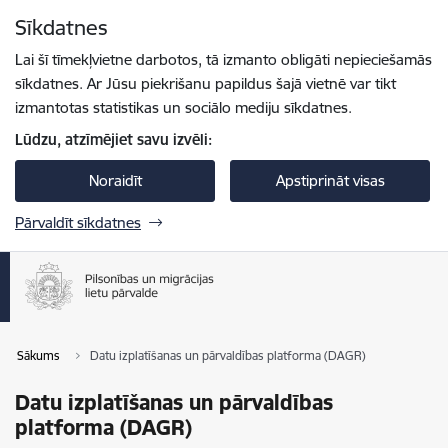
Pāriet uz lapas saturu
Sīkdatnes
Spied
lai meklētu
Enter
Lai šī tīmekļvietne darbotos, tā izmanto obligāti nepieciešamās
sīkdatnes. Ar Jūsu piekrišanu papildus šajā vietnē var tikt
izmantotas statistikas un sociālo mediju sīkdatnes.
Lūdzu, atzīmējiet savu izvēli:
Noraidīt
Apstiprināt visas
Pārvaldīt sīkdatnes
Sākums
Datu izplatīšanas un pārvaldības platforma (DAGR)
Datu izplatīšanas un pārvaldības
platforma (DAGR)