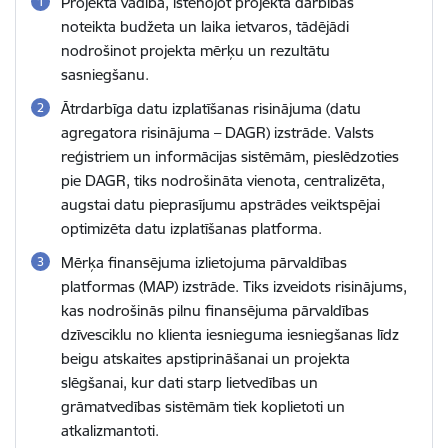
Projekta vadība, īstenojot projekta darbības
noteikta budžeta un laika ietvaros, tādējādi
nodrošinot projekta mērķu un rezultātu
sasniegšanu.
Ātrdarbīga datu izplatīšanas risinājuma (datu
agregatora risinājuma – DAGR) izstrāde. Valsts
reģistriem un informācijas sistēmām, pieslēdzoties
pie DAGR, tiks nodrošināta vienota, centralizēta,
augstai datu pieprasījumu apstrādes veiktspējai
optimizēta datu izplatīšanas platforma.
Mērķa finansējuma izlietojuma pārvaldības
platformas (MAP) izstrāde. Tiks izveidots risinājums,
kas nodrošinās pilnu finansējuma pārvaldības
dzīvesciklu no klienta iesnieguma iesniegšanas līdz
beigu atskaites apstiprināšanai un projekta
slēgšanai, kur dati starp lietvedības un
grāmatvedības sistēmām tiek koplietoti un
atkalizmantoti.