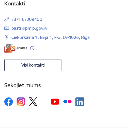
Kontakti
+371 67209400
E-pasts:
pasts@pmlp.gov.lv
Čiekurkalna 1. līnija 1, k-3, LV-1026, Rīga
Visi kontakti
Sekojiet mums