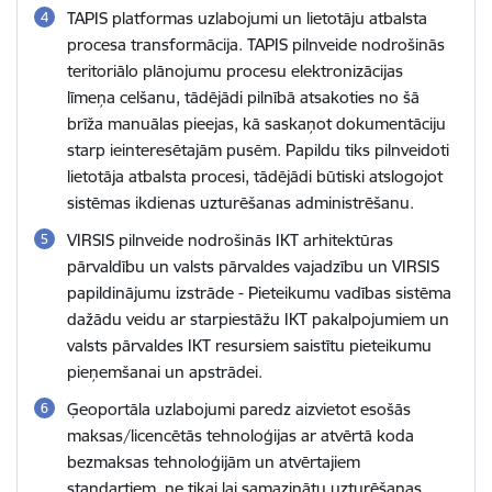
TAPIS platformas uzlabojumi un lietotāju atbalsta
procesa transformācija. TAPIS pilnveide nodrošinās
teritoriālo plānojumu procesu elektronizācijas
līmeņa celšanu, tādējādi pilnībā atsakoties no šā
brīža manuālas pieejas, kā saskaņot dokumentāciju
starp ieinteresētajām pusēm. Papildu tiks pilnveidoti
lietotāja atbalsta procesi, tādējādi būtiski atslogojot
sistēmas ikdienas uzturēšanas administrēšanu.
VIRSIS pilnveide nodrošinās IKT arhitektūras
pārvaldību un valsts pārvaldes vajadzību un VIRSIS
papildinājumu izstrāde - Pieteikumu vadības sistēma
dažādu veidu ar starpiestāžu IKT pakalpojumiem un
valsts pārvaldes IKT resursiem saistītu pieteikumu
pieņemšanai un apstrādei.
Ģeoportāla uzlabojumi paredz aizvietot esošās
maksas/licencētās tehnoloģijas ar atvērtā koda
bezmaksas tehnoloģijām un atvērtajiem
standartiem, ne tikai lai samazinātu uzturēšanas