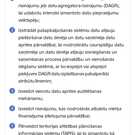
risinājumu
jeb datu agregatora risinājumu (DAGR),
lai uzlabotu intensīvi izmantoto datu pieprasījumu
veiktspēju
;
Izstrādāt pašapkalpošanās sistēmu
datu atļauju
piešķiršanai datu devēja un datu saņēmēja datu
aprites pārvaldībai, lai nodrošinātu caurspīdīgu datu
saņēmēja un datu devēja atļauju izsniegšanas un
saņemšanas procesa pārvaldību un vienošanās
slēgšanu sistēmā,
ar ko iespējot vai atspējot
piekļuves DAGR datu izplatīšanas pakalpei līdz
atribūtu līmenim;
Izveidot vienotu datu aprites auditēšanas
mehānismu
;
Izveidot risinājumu, kas nodrošinās atbalstu mērķa
finansējuma izlietojuma pārvaldībai;
Pilnveidot t
eritorijas attīstības plānošanas
informācijas sistēmu (TAPIS), lai to izmantotu kā