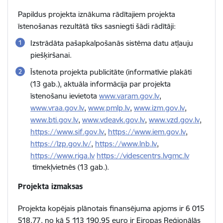
Papildus projekta iznākuma rādītajiem projekta
īstenošanas rezultātā tiks sasniegti šādi rādītāji:
Izstrādāta pašapkalpošanās sistēma datu atļauju
piešķiršanai.
Īstenota projekta publicitāte (informatīvie plakāti
(13 gab.), aktuāla informācija par projekta
īstenošanu ievietota
www.varam.gov.lv
,
www.vraa.gov.lv
,
www.pmlp.lv
,
www.izm.gov.lv
,
www.bti.gov.lv
,
www.vdeavk.gov.lv
,
www.vzd.gov.lv
,
https://www.sif.gov.lv
,
https://www.iem.gov.lv
,
https://lzp.gov.lv/
,
https://www.lnb.lv
,
https://www.riga.lv
https://videscentrs.lvgmc.lv
tīmekļvietnēs (13 gab.).
Projekta izmaksas
Projekta kopējais plānotais finansējuma apjoms ir 6 015
518,77, no kā 5 113 190,95 euro ir Eiropas Reģionālās