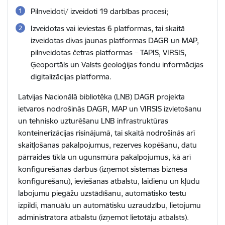
Pilnveidoti/ izveidoti 19 darbības procesi;
Izveidotas vai ieviestas 6 platformas, tai skaitā
izveidotas divas jaunas platformas DAGR un MAP,
pilnveidotas četras platformas – TAPIS, VIRSIS,
Ģeoportāls un Valsts ģeoloģijas fondu informācijas
digitalizācijas platforma.
Latvijas Nacionālā bibliotēka (LNB) DAGR projekta
ietvaros nodrošinās DAGR, MAP un VIRSIS izvietošanu
un tehnisko uzturēšanu LNB infrastruktūras
konteinerizācijas risinājumā, tai skaitā nodrošinās arī
skaitļošanas pakalpojumus, rezerves kopēšanu, datu
pārraides tīkla un ugunsmūra pakalpojumus, kā arī
konfigurēšanas darbus (izņemot sistēmas biznesa
konfigurēšanu), ieviešanas atbalstu, laidienu un kļūdu
labojumu piegāžu uzstādīšanu, automātisko testu
izpildi, manuālu un automātisku uzraudzību, lietojumu
administratora atbalstu (izņemot lietotāju atbalsts).