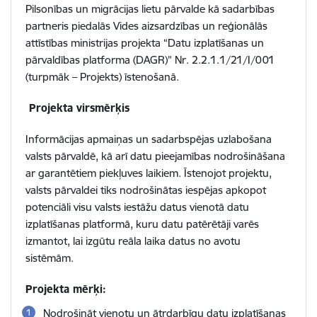
Pilsonības un migrācijas lietu pārvalde kā sadarbības
partneris piedalās Vides aizsardzības un reģionālās
attīstības ministrijas projekta “Datu izplatīšanas un
pārvaldības platforma (DAGR)” Nr. 2.2.1.1/21/I/001
(turpmāk – Projekts) īstenošanā.
Projekta virsmērķis
Informācijas apmaiņas un sadarbspējas uzlabošana
valsts pārvaldē, kā arī datu pieejamības nodrošināšana
ar garantētiem piekļuves laikiem. Ī
stenojot projektu,
valsts pārvaldei tiks nodrošinātas iespējas apkopot
potenciāli visu valsts iestāžu datus vienotā datu
izplatīšanas platformā, kuru datu patērētāji varēs
izmantot, lai izgūtu reāla laika datus no avotu
sistēmām.
Projekta mērķi:
Nodrošināt vienotu un ātrdarbīgu datu izplatīšanas