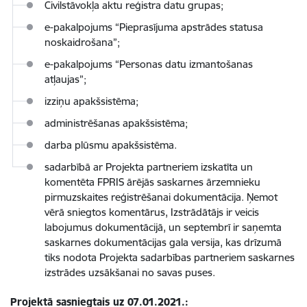
Civilstāvokļa aktu reģistra datu grupas;
e-pakalpojums “Pieprasījuma apstrādes statusa
noskaidrošana”;
e-pakalpojums “Personas datu izmantošanas
atļaujas”;
izziņu apakšsistēma;
administrēšanas apakšsistēma;
darba plūsmu apakšsistēma.
sadarbībā ar Projekta partneriem izskatīta un
komentēta FPRIS ārējās saskarnes ārzemnieku
pirmuzskaites reģistrēšanai dokumentācija. Ņemot
vērā sniegtos komentārus, Izstrādātājs ir veicis
labojumus dokumentācijā, un septembrī ir saņemta
saskarnes dokumentācijas gala versija, kas drīzumā
tiks nodota Projekta sadarbības partneriem saskarnes
izstrādes uzsākšanai no savas puses.
Projektā sasniegtais uz 07.01.2021.: