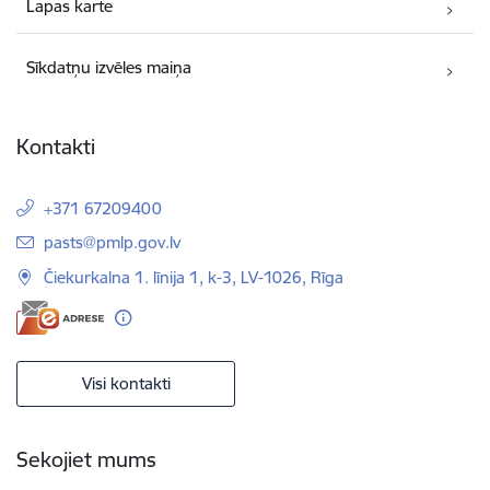
Lapas karte
Sīkdatņu izvēles maiņa
Kontakti
+371 67209400
E-pasts:
pasts@pmlp.gov.lv
Čiekurkalna 1. līnija 1, k-3, LV-1026, Rīga
Visi kontakti
Sekojiet mums