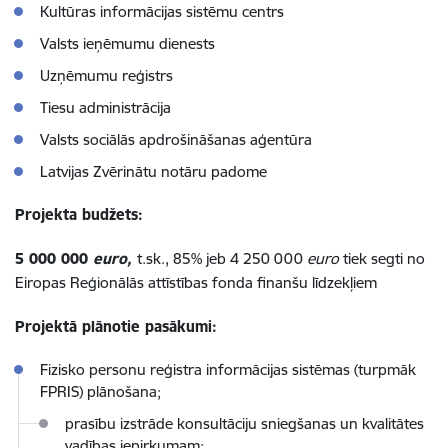
Kultūras informācijas sistēmu centrs
Valsts ieņēmumu dienests
Uzņēmumu reģistrs
Tiesu administrācija
Valsts sociālās apdrošināšanas aģentūra
Latvijas Zvērinātu notāru padome
Projekta budžets:
5 000 000
euro,
t.sk., 85% jeb 4 250 000
euro
tiek segti no
Eiropas Reģionālās attīstības fonda finanšu līdzekļiem
Projektā plānotie pasākumi:
Fizisko personu reģistra informācijas sistēmas (turpmāk
FPRIS) plānošana;
prasību izstrāde konsultāciju sniegšanas un kvalitātes
vadības iepirkumam;