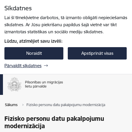
Pāriet uz lapas saturu
Sīkdatnes
Spied
lai meklētu
Enter
Lai šī tīmekļvietne darbotos, tā izmanto obligāti nepieciešamās
sīkdatnes. Ar Jūsu piekrišanu papildus šajā vietnē var tikt
izmantotas statistikas un sociālo mediju sīkdatnes.
Lūdzu, atzīmējiet savu izvēli:
Noraidīt
Apstiprināt visas
Pārvaldīt sīkdatnes
Sākums
Fizisko personu datu pakalpojumu modernizācija
Fizisko personu datu pakalpojumu
modernizācija