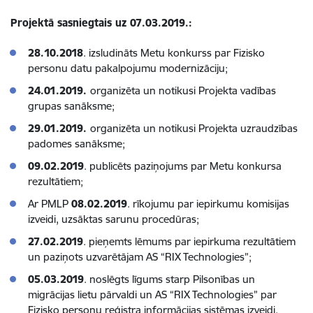
Projektā sasniegtais uz 07.03.2019.:
28.10.2018
. izsludināts Metu konkurss par Fizisko
personu datu pakalpojumu modernizāciju;
24.01.2019.
organizēta un notikusi Projekta vadības
grupas sanāksme;
29.01.2019.
organizēta un notikusi Projekta uzraudzības
padomes sanāksme;
09.02.2019
. publicēts paziņojums par Metu konkursa
rezultātiem;
Ar PMLP
08.02.2019
. rīkojumu par iepirkumu komisijas
izveidi, uzsāktas sarunu procedūras;
27.02.2019
. pieņemts lēmums par iepirkuma rezultātiem
un paziņots uzvarētājam AS “RIX Technologies”;
05.03.2019
. noslēgts līgums starp Pilsonības un
migrācijas lietu pārvaldi un AS “RIX Technologies” par
Fizisko personu reģistra informācijas sistēmas izveidi.