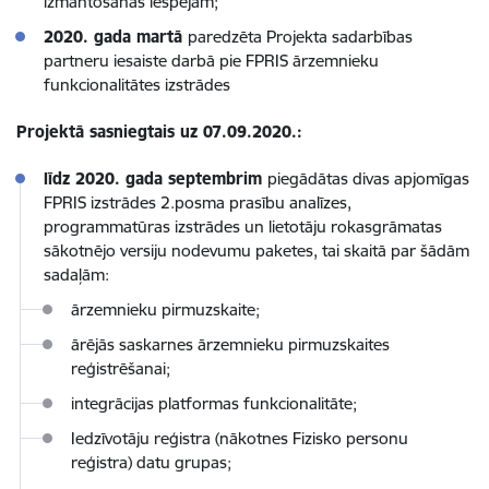
izmantošanas iespējām;
2020. gada martā
paredzēta Projekta sadarbības
partneru iesaiste darbā pie FPRIS ārzemnieku
funkcionalitātes izstrādes
Projektā sasniegtais uz 07.09.2020.:
līdz 2020. gada septembrim
piegādātas divas apjomīgas
FPRIS izstrādes 2.posma prasību analīzes,
programmatūras izstrādes un lietotāju rokasgrāmatas
sākotnējo versiju nodevumu paketes, tai skaitā par šādām
sadaļām:
ārzemnieku pirmuzskaite;
ārējās saskarnes ārzemnieku pirmuzskaites
reģistrēšanai;
integrācijas platformas funkcionalitāte;
Iedzīvotāju reģistra (nākotnes Fizisko personu
reģistra) datu grupas;