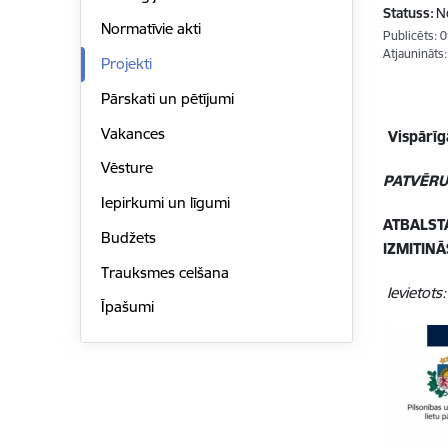
Statuss:
N
Normatīvie akti
Publicēts: 
Atjaunināts
Projekti
Pārskati un pētījumi
Vakances
Vispārīg
Vēsture
PATVĒRU
Iepirkumi un līgumi
ATBALST
Budžets
IZMITINĀ
Trauksmes celšana
Ievietots
Īpašumi