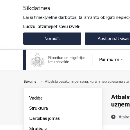
Pāriet uz lapas saturu
Sīkdatnes
Lai šī tīmekļvietne darbotos, tā izmanto obligāti nepiec
Lūdzu, atzīmējiet savu izvēli:
Noraidīt
Apstiprināt visas
Par mums
Sākums
Atbalsta pasākumi personu, kurām nepieciešama starpt
Atbals
Vadība
uzņemš
Struktūra
Atska
Darbības jomas
Stratēģija