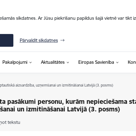
iešamās sīkdatnes. Ar Jūsu piekrišanu papildus šajā vietnē var tikt i
Pārvaldīt sīkdatnes
Pakalpojumi
Aktualitātes
Eiropas Savienība
Kon
autiskā aizsardzība, uzņemšanai un izmitināšanai Latvijā (3. posms)
ta pasākumi personu, kurām nepieciešama sta
anai un izmitināšanai Latvijā (3. posms)
ņot tekstu