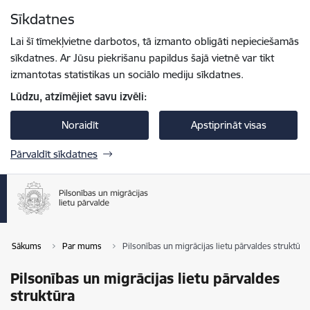
Pāriet uz lapas saturu
Sīkdatnes
Spied
lai meklētu
Enter
Lai šī tīmekļvietne darbotos, tā izmanto obligāti nepieciešamās
sīkdatnes. Ar Jūsu piekrišanu papildus šajā vietnē var tikt
izmantotas statistikas un sociālo mediju sīkdatnes.
Lūdzu, atzīmējiet savu izvēli:
Noraidīt
Apstiprināt visas
Pārvaldīt sīkdatnes
Sākums
Par mums
Pilsonības un migrācijas lietu pārvaldes struktūra
Pilsonības un migrācijas lietu pārvaldes
struktūra