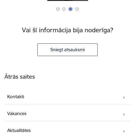
Vai šī informācija bija noderīga?
Sniegt atsauksmi
Kājene
Ātrās saites
Kontakti
Vakances
Aktualitātes