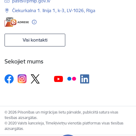
E-pasts:
pasts@pmlp.gov.lv
Čiekurkalna 1. līnija 1, k-3, LV-1026, Rīga
Visi kontakti
Sekojiet mums
© 2026 Pilsonības un migrācijas lietu pārvalde, publicētā satura visas
tiesības aizsargātas.
© 2020 Valsts kanceleja, Tīmekļvietņu vienotās platformas visas tiesības
aizsargātas.