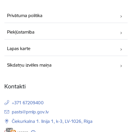
Privātuma politika
Piekļūstamība
Lapas karte
Sīkdatņu izvēles maiņa
Kontakti
+371 67209400
E-pasts:
pasts@pmlp.gov.lv
Čiekurkalna 1. līnija 1, k-3, LV-1026, Rīga