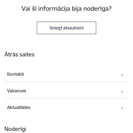
Vai šī informācija bija noderīga?
Sniegt atsauksmi
Kājene
Ātrās saites
Kontakti
Vakances
Aktualitātes
Noderīgi