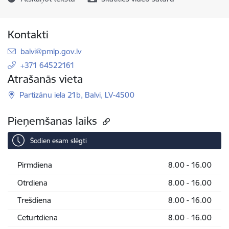
Kontakti
E-pasts:
balvi@pmlp.gov.lv
+371 64522161
Atrašanās vieta
Partizānu iela 21b, Balvi, LV-4500
Pieņemšanas laiks
Šodien esam slēgti
Pirmdiena
8.00 - 16.00
Otrdiena
8.00 - 16.00
Trešdiena
8.00 - 16.00
Ceturtdiena
8.00 - 16.00