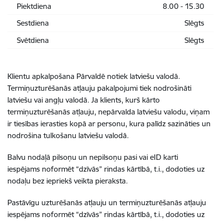
Piektdiena
8.00 - 15.30
Sestdiena
Slēgts
Svētdiena
Slēgts
Klientu apkalpošana Pārvaldē notiek latviešu valodā.
Termiņuzturēšanās atļauju pakalpojumi tiek nodrošināti
latviešu vai angļu valodā. Ja klients, kurš kārto
termiņuzturēšanās atļauju, nepārvalda latviešu valodu, viņam
ir tiesības ierasties kopā ar personu, kura palīdz sazināties un
nodrošina tulkošanu latviešu valodā.
Balvu nodaļā pilsoņu un nepilsoņu pasi vai eID karti
iespējams noformēt “dzīvās” rindas kārtībā, t.i., dodoties uz
nodaļu bez iepriekš veikta pieraksta.
Pastāvīgu uzturēšanās atļauju un termiņuzturēšanās atļauju
iespējams noformēt “dzīvās” rindas kārtībā, t.i., dodoties uz