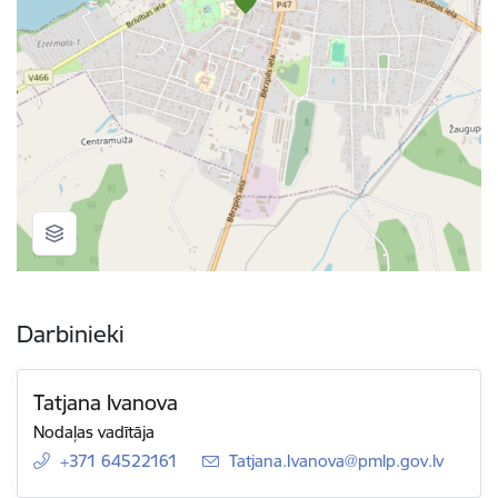
Darbinieki
Tatjana Ivanova
Nodaļas vadītāja
+371 64522161
E-pasts:
Tatjana.Ivanova@pmlp.gov.lv