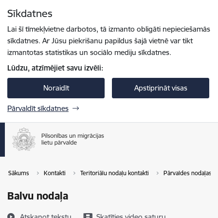
Pāriet uz lapas saturu
Sīkdatnes
Spied
lai meklētu
Enter
Lai šī tīmekļvietne darbotos, tā izmanto obligāti nepieciešamās
sīkdatnes. Ar Jūsu piekrišanu papildus šajā vietnē var tikt
izmantotas statistikas un sociālo mediju sīkdatnes.
Lūdzu, atzīmējiet savu izvēli:
Noraidīt
Apstiprināt visas
Pārvaldīt sīkdatnes
Sākums
Kontakti
Teritoriālu nodaļu kontakti
Pārvaldes nodaļas
Balvu nodaļa
Atskaņot tekstu
Skatīties video saturu