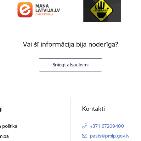
Vai šī informācija bija noderīga?
Sniegt atsauksmi
i
Kontakti
 politika
+371 67209400
E-pasts:
pasts@pmlp.gov.lv
mība