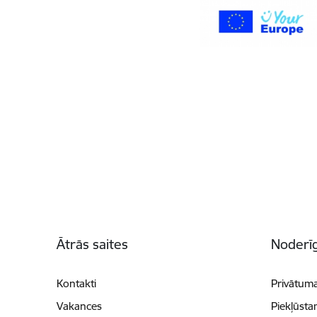
Kājene
Ātrās saites
Noderīg
Kontakti
Privātuma
Vakances
Piekļūsta