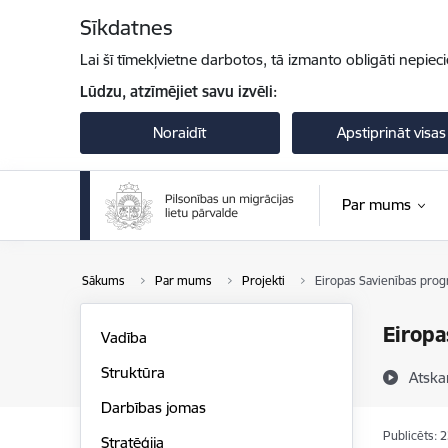
Pāriet uz lapas saturu
Sīkdatnes
Lai šī tīmekļvietne darbotos, tā izmanto obligāti nepiec
Lūdzu, atzīmējiet savu izvēli:
Noraidīt
Apstiprināt visas
Par mums
Sākums
Par mums
Projekti
Eiropas Savienības prog
Eiropa
Vadība
Struktūra
Atska
Darbības jomas
Publicēts: 
Stratēģija