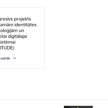
resīvs projekts
camām identitātes
oloģijām un
tai digitālajai
istēmai
TITUDE)
 vairāk