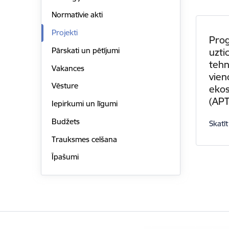
Normatīvie akti
Projekti
Prog
Pārskati un pētījumi
uzti
tehn
Vakances
vieno
Vēsture
ekos
(AP
Iepirkumi un līgumi
Budžets
Skatīt
Trauksmes celšana
Īpašumi