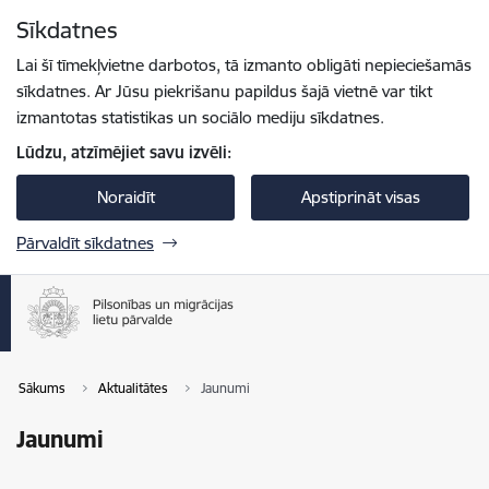
Pāriet uz lapas saturu
Sīkdatnes
Spied
lai meklētu
Enter
Lai šī tīmekļvietne darbotos, tā izmanto obligāti nepieciešamās
sīkdatnes. Ar Jūsu piekrišanu papildus šajā vietnē var tikt
izmantotas statistikas un sociālo mediju sīkdatnes.
Lūdzu, atzīmējiet savu izvēli:
Noraidīt
Apstiprināt visas
Pārvaldīt sīkdatnes
Sākums
Aktualitātes
Jaunumi
Jaunumi