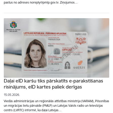
pastus no adreses noreply@pmlp.gov.lv. Ziņojumos…
Daļai eID karšu tiks pārskatīts e-parakstīšanas
risinājums, eID kartes paliek derīgas
15.05.2026.
Viedās administrācijas un reģionālās attīstības ministrija (VARAM), Pilsonības
un migrācijas lietu pārvalde (PMLP) un Latvijas Valsts radio un televīzijas
centrs (LVRTC) informē, ka daļai Latvijas…