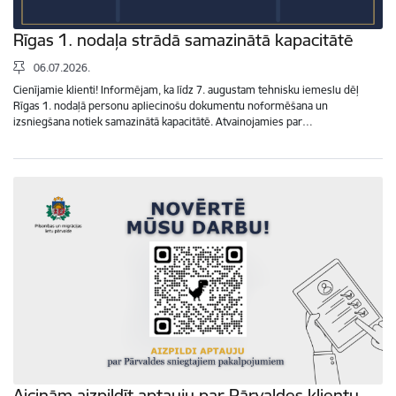
Rīgas 1. nodaļa strādā samazinātā kapacitātē
06.07.2026.
Cienījamie klienti! Informējam, ka līdz 7. augustam tehnisku iemeslu dēļ
Rīgas 1. nodaļā personu apliecinošu dokumentu noformēšana un
izsniegšana notiek samazinātā kapacitātē. Atvainojamies par…
Aicinām aizpildīt aptauju par Pārvaldes klientu