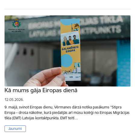
Kā mums gāja Eiropas dienā
12.05.2026.
9. maijā, svinot Eiropas dienu, Vērmanes dārzā notika pasākums “Stipra
Eiropa – droša nākotne, kurā piedalījās arī mūsu kolēģi no Eiropas Migrācijas
tīkla (EMT) Latvijas kontaktpunkta. EMT teltī…
Jaunumi