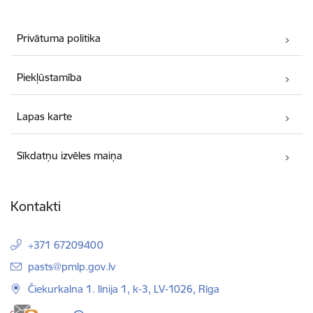
Privātuma politika
Piekļūstamība
Lapas karte
Sīkdatņu izvēles maiņa
Kontakti
+371 67209400
E-pasts:
pasts@pmlp.gov.lv
Čiekurkalna 1. līnija 1, k-3, LV-1026, Rīga