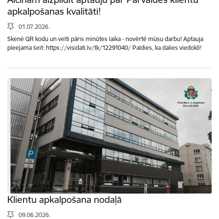
apkalpošanas kvalitāti!
01.07.2026.
Skenē QR kodu un velti pāris minūtes laika - novērtē mūsu darbu! Aptauja
pieejama šeit: https://visidati.lv/tk/12291040/ Paldies, ka dalies viedoklī!
Klientu apkalpošana nodaļā
09.06.2026.