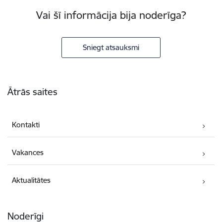
Vai šī informācija bija noderīga?
Sniegt atsauksmi
Kājene
Ātrās saites
Kontakti
Vakances
Aktualitātes
Noderīgi