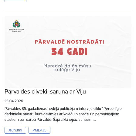
Pārvaldes cilvēki: saruna ar Viju
15.04.2026.
Pārvaldes 35. gadadienas nedēļā publicējam interviju ciklu “Personīgie
darbinieku stāsti”, kurā dalāmies ar kolēģu pieredzi un personīgajiem
stāstiem par darbu Pārvaldē. Šajā ciklā iepazīstināsim…
Jaunumi
PMLP35