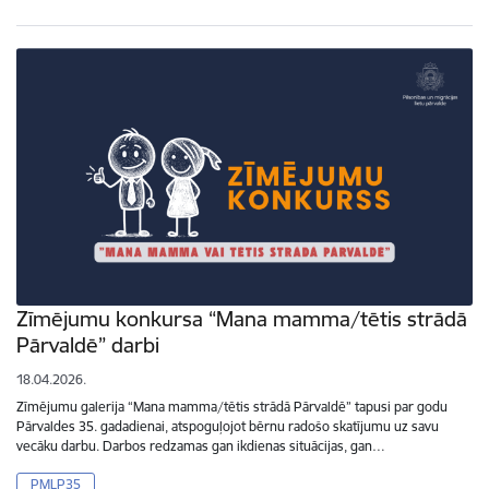
Zīmējumu konkursa “Mana mamma/tētis strādā
Pārvaldē” darbi
18.04.2026.
Zīmējumu galerija “Mana mamma/tētis strādā Pārvaldē” tapusi par godu
Pārvaldes 35. gadadienai, atspoguļojot bērnu radošo skatījumu uz savu
vecāku darbu. Darbos redzamas gan ikdienas situācijas, gan…
PMLP35