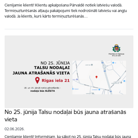
Cienījamie klienti! Klientu apkalpošana Pārvaldē notiek latviešu valodā.
Termiņuzturēšanās atļauju pakalpojumi tiek nodrošināti latviešu vai angļu
valodā. Ja klients, kurš kārto termiņuzturēšanās…
No 25. jūnija Talsu nodaļai būs jauna atrašanās
vieta
02.06.2026.
Cienījamie klienti! Informējam, ka sākot no 25. jūnija Talsu nodaļai būs jauna