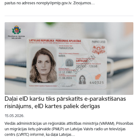
pastus no adreses noreply@pmlp.gov.lv. Ziņojumos…
Daļai eID karšu tiks pārskatīts e-parakstīšanas
risinājums, eID kartes paliek derīgas
15.05.2026.
Viedās administrācijas un reģionālās attīstības ministrija (VARAM), Pilsonības
un migrācijas lietu pārvalde (PMLP) un Latvijas Valsts radio un televīzijas
centrs (LVRTC) informē, ka daļai Latvijas…