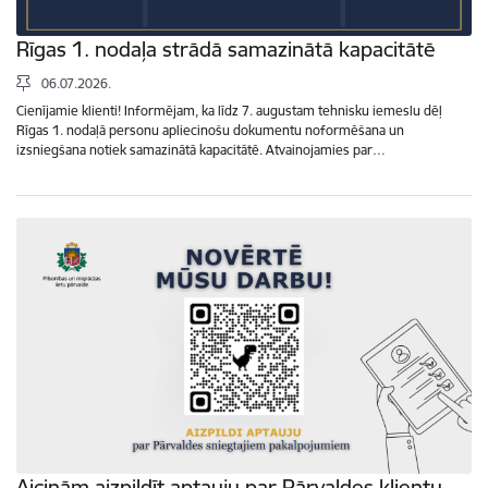
Rīgas 1. nodaļa strādā samazinātā kapacitātē
06.07.2026.
Cienījamie klienti! Informējam, ka līdz 7. augustam tehnisku iemeslu dēļ
Rīgas 1. nodaļā personu apliecinošu dokumentu noformēšana un
izsniegšana notiek samazinātā kapacitātē. Atvainojamies par…
Aicinām aizpildīt aptauju par Pārvaldes klientu