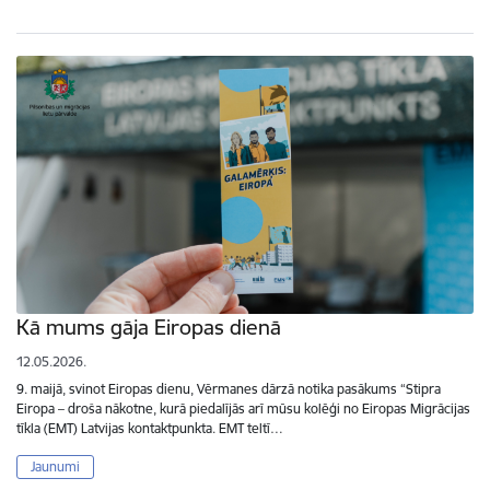
Kā mums gāja Eiropas dienā
12.05.2026.
9. maijā, svinot Eiropas dienu, Vērmanes dārzā notika pasākums “Stipra
Eiropa – droša nākotne, kurā piedalījās arī mūsu kolēģi no Eiropas Migrācijas
tīkla (EMT) Latvijas kontaktpunkta. EMT teltī…
Jaunumi