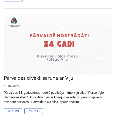
Pārvaldes cilvēki: saruna ar Viju
15.04.2026.
Pārvaldes 35. gadadienas nedēļā publicējam interviju ciklu “Personīgie
darbinieku stāsti”, kurā dalāmies ar kolēģu pieredzi un personīgajiem
stāstiem par darbu Pārvaldē. Šajā ciklā iepazīstināsim…
Jaunumi
PMLP35