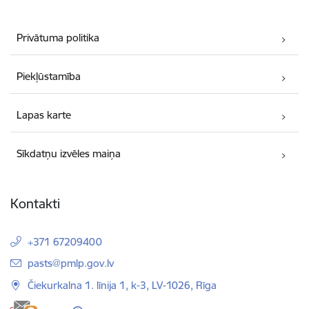
Privātuma politika
Piekļūstamība
Lapas karte
Sīkdatņu izvēles maiņa
Kontakti
+371 67209400
E-pasts:
pasts@pmlp.gov.lv
Čiekurkalna 1. līnija 1, k-3, LV-1026, Rīga