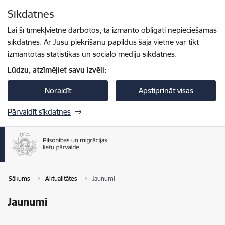
Pāriet uz lapas saturu
Sīkdatnes
Spied
lai meklētu
Enter
Lai šī tīmekļvietne darbotos, tā izmanto obligāti nepieciešamās
sīkdatnes. Ar Jūsu piekrišanu papildus šajā vietnē var tikt
izmantotas statistikas un sociālo mediju sīkdatnes.
Lūdzu, atzīmējiet savu izvēli:
Noraidīt
Apstiprināt visas
Pārvaldīt sīkdatnes
Sākums
Aktualitātes
Jaunumi
Jaunumi