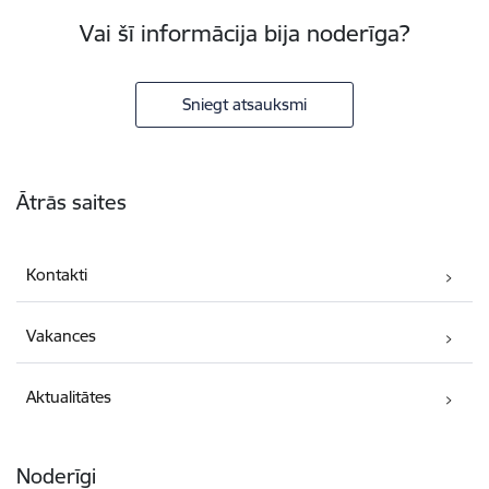
Vai šī informācija bija noderīga?
Sniegt atsauksmi
Kājene
Ātrās saites
Kontakti
Vakances
Aktualitātes
Noderīgi