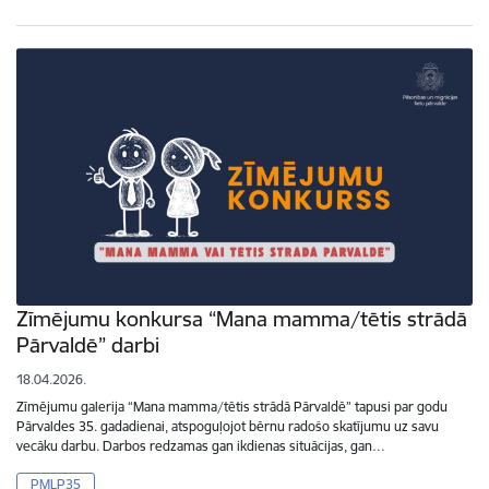
Zīmējumu konkursa “Mana mamma/tētis strādā
Pārvaldē” darbi
18.04.2026.
Zīmējumu galerija “Mana mamma/tētis strādā Pārvaldē” tapusi par godu
Pārvaldes 35. gadadienai, atspoguļojot bērnu radošo skatījumu uz savu
vecāku darbu. Darbos redzamas gan ikdienas situācijas, gan…
PMLP35