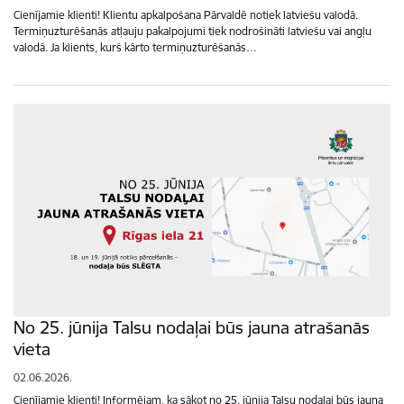
Cienījamie klienti! Klientu apkalpošana Pārvaldē notiek latviešu valodā.
Termiņuzturēšanās atļauju pakalpojumi tiek nodrošināti latviešu vai angļu
valodā. Ja klients, kurš kārto termiņuzturēšanās…
No 25. jūnija Talsu nodaļai būs jauna atrašanās
vieta
02.06.2026.
Cienījamie klienti! Informējam, ka sākot no 25. jūnija Talsu nodaļai būs jauna