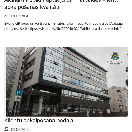
apkalpošanas kvalitāti!
01.07.2026.
Skenē QR kodu un velti pāris minūtes laika - novērtē mūsu darbu! Aptauja
pieejama šeit: https://visidati.lv/tk/12291040/ Paldies, ka dalies viedoklī!
Klientu apkalpošana nodaļā
09.06.2026.