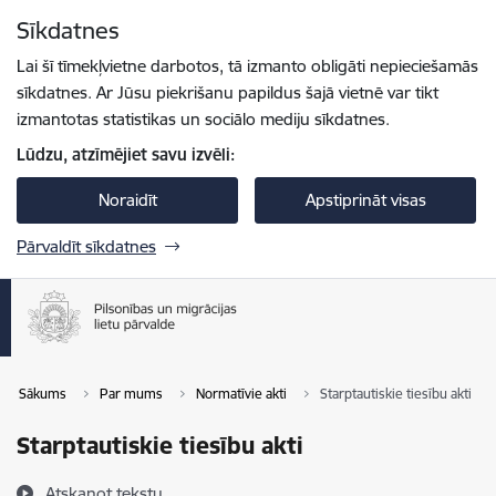
Pāriet uz lapas saturu
Sīkdatnes
Spied
lai meklētu
Enter
Lai šī tīmekļvietne darbotos, tā izmanto obligāti nepieciešamās
sīkdatnes. Ar Jūsu piekrišanu papildus šajā vietnē var tikt
izmantotas statistikas un sociālo mediju sīkdatnes.
Lūdzu, atzīmējiet savu izvēli:
Noraidīt
Apstiprināt visas
Pārvaldīt sīkdatnes
Sākums
Par mums
Normatīvie akti
Starptautiskie tiesību akti
Starptautiskie tiesību akti
Atskaņot tekstu