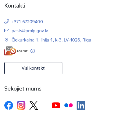
Kontakti
+371 67209400
E-pasts:
pasts@pmlp.gov.lv
Čiekurkalna 1. līnija 1, k-3, LV-1026, Rīga
Visi kontakti
Sekojiet mums