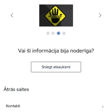
Vai šī informācija bija noderīga?
Sniegt atsauksmi
Kājene
Ātrās saites
Kontakti