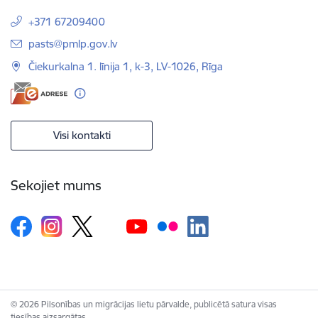
+371 67209400
E-pasts:
pasts@pmlp.gov.lv
Čiekurkalna 1. līnija 1, k-3, LV-1026, Rīga
Visi kontakti
Sekojiet mums
© 2026 Pilsonības un migrācijas lietu pārvalde, publicētā satura visas
tiesības aizsargātas.