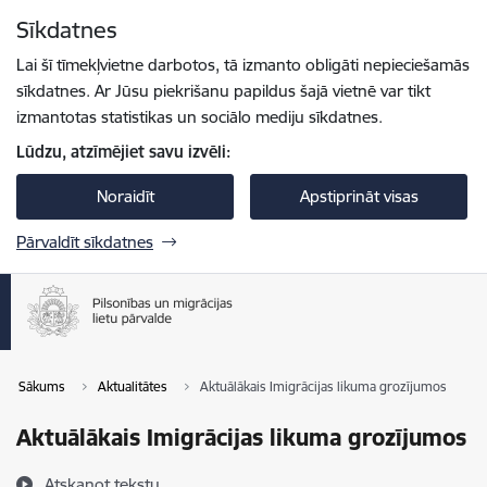
Pāriet uz lapas saturu
Sīkdatnes
Spied
lai meklētu
Enter
Lai šī tīmekļvietne darbotos, tā izmanto obligāti nepieciešamās
sīkdatnes. Ar Jūsu piekrišanu papildus šajā vietnē var tikt
izmantotas statistikas un sociālo mediju sīkdatnes.
Lūdzu, atzīmējiet savu izvēli:
Noraidīt
Apstiprināt visas
Pārvaldīt sīkdatnes
Sākums
Aktualitātes
Aktuālākais Imigrācijas likuma grozījumos
Aktuālākais Imigrācijas likuma grozījumos
Atskaņot tekstu