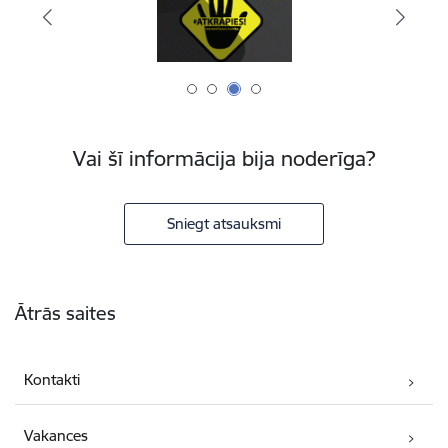
Vai šī informācija bija noderīga?
Sniegt atsauksmi
Kājene
Ātrās saites
Kontakti
Vakances