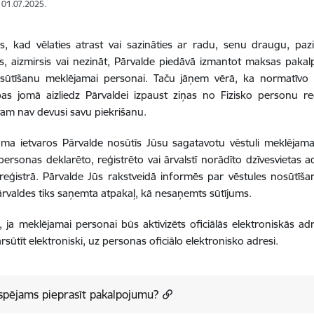
: 01.07.2025.
, kad vēlaties atrast vai sazināties ar radu, senu draugu, paz
s, aizmirsis vai nezināt, Pārvalde piedāvā izmantot maksas paka
rsūtīšanu meklējamai personai. Taču jāņem vērā, ka normatīvo 
bas jomā aizliedz Pārvaldei izpaust ziņas no Fizisko personu r
am nav devusi savu piekrišanu.
uma ietvaros Pārvalde nosūtīs Jūsu sagatavotu vēstuli meklējam
personas deklarēto, reģistrēto vai ārvalstī norādīto dzīvesvietas ad
eģistrā. Pārvalde Jūs rakstveidā informēs par vēstules nosūtīša
ārvaldes tiks saņemta atpakaļ, kā nesaņemts sūtījums.
 ja meklējamai personai būs aktivizēts oficiālās elektroniskās a
rsūtīt elektroniski, uz personas oficiālo elektronisko adresi.
spējams pieprasīt pakalpojumu?