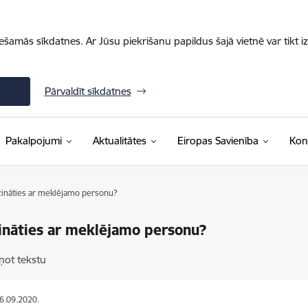
iešamās sīkdatnes. Ar Jūsu piekrišanu papildus šajā vietnē var tikt i
Pārvaldīt sīkdatnes
Pakalpojumi
Aktualitātes
Eiropas Savienība
Kon
zināties ar meklējamo personu?
ināties ar meklējamo personu?
ņot tekstu
26.09.2020.