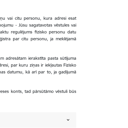
iņu vai citu personu, kura adresi esat
lpojumu - Jūsu sagatavotas vēstules vai
aktu regulējums fizisko personu datu
eģistra par citu personu, ja meklējamā
am adresātam ierakstīta pasta sūtījuma
resi, par kuru ziņas ir iekļautas Fizisko
nas datumu, kā arī par to, ja gadījumā
dreses konts, tad pārsūtāmo vēstuli būs