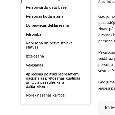
Atjaunināts
Personvārdu datu bāze
Gadījumos
Personas koda maiņa
pazaudēji
Dzīvesvietas deklarēšana
ziņas pā
Pilsonība
aizsardzī
persona t
Nepilsoņa un bezvalstnieka
statuss
Pakalpoj
Izceļošana
veidā uz 
personu r
Vēlēšanas
vēstule P
Apliecības politiski represētiem,
nacionālās pretošanās kustības
Gadījumā,
un Otrā pasaules kara
dalībniekiem
iespēja pā
Norēķināšanās kārtība
Kā ie