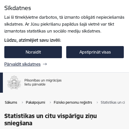
Pāriet uz lapas saturu
Sīkdatnes
Spied
lai meklētu
Enter
Lai šī tīmekļvietne darbotos, tā izmanto obligāti nepieciešamās
sīkdatnes. Ar Jūsu piekrišanu papildus šajā vietnē var tikt
izmantotas statistikas un sociālo mediju sīkdatnes.
Lūdzu, atzīmējiet savu izvēli:
Noraidīt
Apstiprināt visas
Pārvaldīt sīkdatnes
Sākums
Pakalpojumi
Fizisko personu reģistrs
Statistikas un cit
Statistikas un citu vispārīgu ziņu
sniegšana