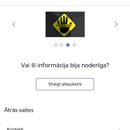
Vai šī informācija bija noderīga?
Sniegt atsauksmi
Kājene
Ātrās saites
Kontakti