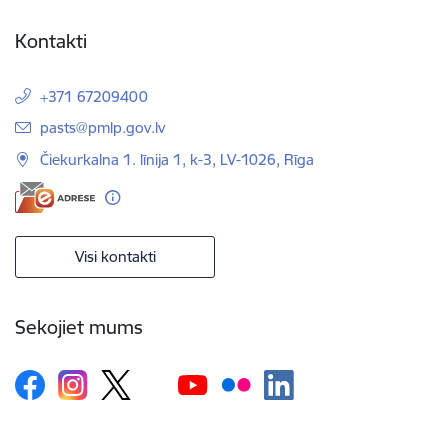
Kontakti
+371 67209400
E-pasts:
pasts@pmlp.gov.lv
Čiekurkalna 1. līnija 1, k-3, LV-1026, Rīga
Visi kontakti
Sekojiet mums