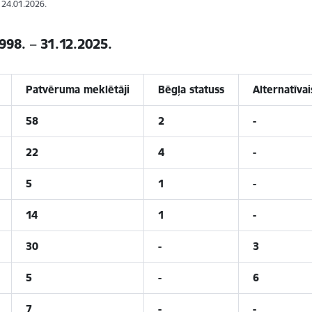
: 24.01.2026.
998. – 31.12.2025.
Patvēruma meklētāji
Bēgļa statuss
Alternatīvai
58
2
-
22
4
-
5
1
-
14
1
-
30
-
3
5
-
6
7
-
-