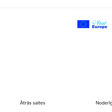
Kājene
Ātrās saites
Noderīg