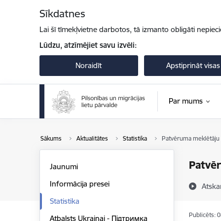
Pāriet uz lapas saturu
Sīkdatnes
Lai šī tīmekļvietne darbotos, tā izmanto obligāti nepiec
Lūdzu, atzīmējiet savu izvēli:
Noraidīt
Apstiprināt visas
Par mums
Sākums
Aktualitātes
Statistika
Patvēruma meklētāju s
Patvēr
Jaunumi
Informācija presei
Atska
Statistika
Publicēts: 
Atbalsts Ukrainai - Підтримка