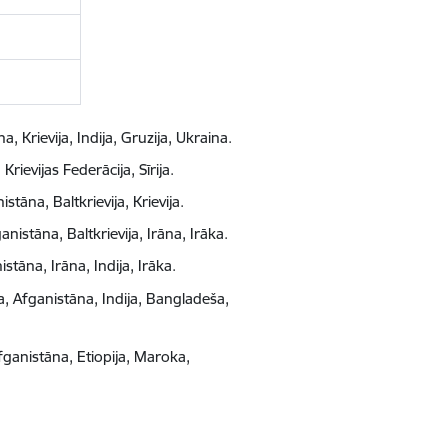
Krievija, Indija, Gruzija, Ukraina.
ievijas Federācija, Sīrija.
tāna, Baltkrievija, Krievija.
nistāna, Baltkrievija, Irāna, Irāka.
stāna, Irāna, Indija, Irāka.
a, Afganistāna, Indija, Bangladeša,
fganistāna, Etiopija, Maroka,