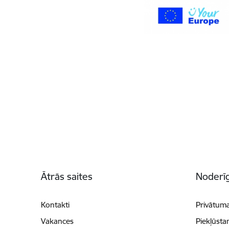
Kājene
Ātrās saites
Noderīg
Kontakti
Privātuma
Vakances
Piekļūsta