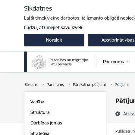
Pāriet uz lapas saturu
Sīkdatnes
Lai šī tīmekļvietne darbotos, tā izmanto obligāti nepiec
Lūdzu, atzīmējiet savu izvēli:
Noraidīt
Apstiprināt visas
Par mums
Sākums
Par mums
Pārskati un pētījumi
Pētījumi
Pētīju
Vadība
Struktūra
Atska
Darbības jomas
Publicēts: 
Stratēģija