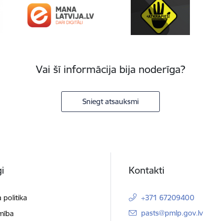
Vai šī informācija bija noderīga?
Sniegt atsauksmi
i
Kontakti
 politika
+371 67209400
E-pasts:
pasts@pmlp.gov.lv
mība