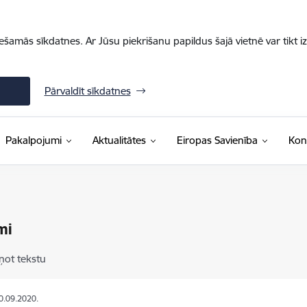
iešamās sīkdatnes. Ar Jūsu piekrišanu papildus šajā vietnē var tikt i
Pārvaldīt sīkdatnes
Pakalpojumi
Aktualitātes
Eiropas Savienība
Kon
mi
ņot tekstu
10.09.2020.