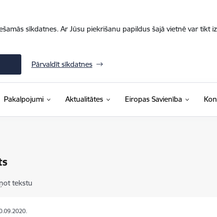
iešamās sīkdatnes. Ar Jūsu piekrišanu papildus šajā vietnē var tikt i
Pārvaldīt sīkdatnes
Pakalpojumi
Aktualitātes
Eiropas Savienība
Kon
ts
ņot tekstu
10.09.2020.