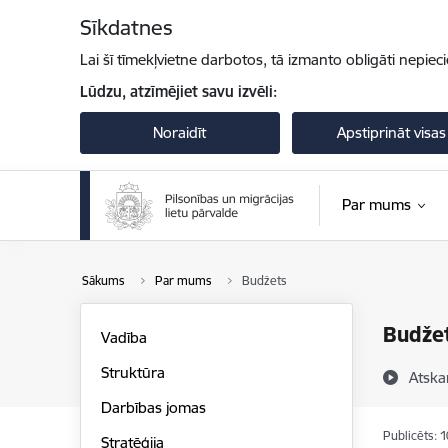
Pāriet uz lapas saturu
Sīkdatnes
Lai šī tīmekļvietne darbotos, tā izmanto obligāti nepiec
Lūdzu, atzīmējiet savu izvēli:
Noraidīt
Apstiprināt visas
Par mums
Sākums
Par mums
Budžets
Budže
Vadība
Struktūra
Atska
Darbības jomas
Publicēts: 
Stratēģija