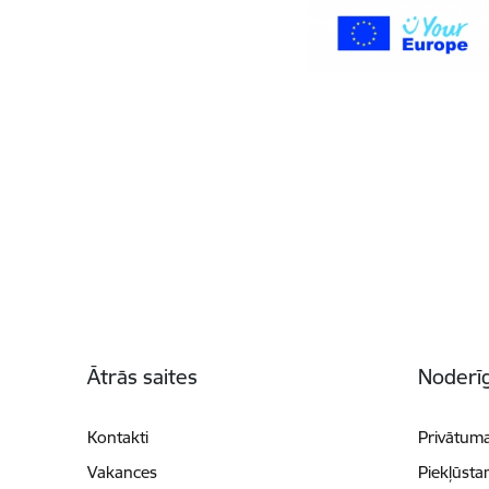
Kājene
Ātrās saites
Noderīg
Kontakti
Privātuma
Vakances
Piekļūsta