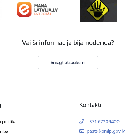
Vai šī informācija bija noderīga?
Sniegt atsauksmi
i
Kontakti
 politika
+371 67209400
E-pasts:
pasts@pmlp.gov.lv
mība