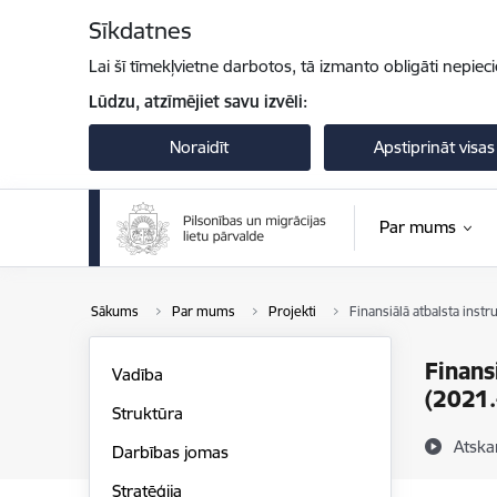
Pāriet uz lapas saturu
Sīkdatnes
Lai šī tīmekļvietne darbotos, tā izmanto obligāti nepiec
Lūdzu, atzīmējiet savu izvēli:
Noraidīt
Apstiprināt visas
Par mums
Sākums
Par mums
Projekti
Finansiālā atbalsta instr
Finans
Vadība
(2021.
Struktūra
Atska
Darbības jomas
Stratēģija