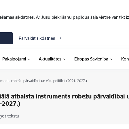
iešamās sīkdatnes. Ar Jūsu piekrišanu papildus šajā vietnē var tikt i
Pārvaldīt sīkdatnes
Pakalpojumi
Aktualitātes
Eiropas Savienība
Kon
uments robežu pārvaldībai un vīzu politikai (2021.-2027.)
iālā atbalsta instruments robežu pārvaldībai u
-2027.)
ņot tekstu