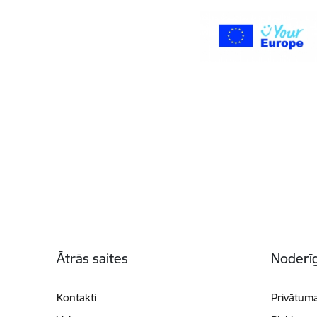
Kājene
Ātrās saites
Noderīg
Kontakti
Privātuma