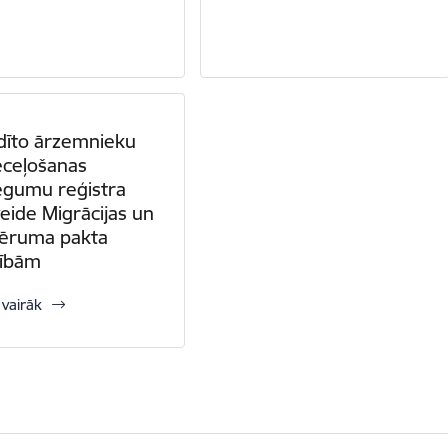
idīto ārzemnieku
eceļošanas
iegumu reģistra
veide Migrācijas un
vēruma pakta
sībām
 vairāk