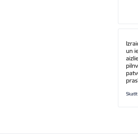
Izra
un i
aizl
piln
pat
pra
Skatīt