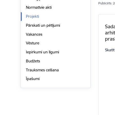
Publicēts: 
Normatīvie akti
Projekti
Pārskati un pētījumi
Sada
arhi
Vakances
pras
Vēsture
Skatīt
Iepirkumi un līgumi
Budžets
Trauksmes celšana
Īpašumi