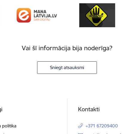
Vai šī informācija bija noderīga?
Sniegt atsauksmi
i
Kontakti
 politika
+371 67209400