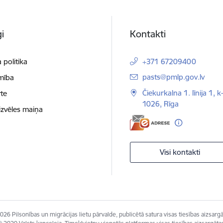
i
Kontakti
 politika
+371 67209400
E-pasts:
pasts@pmlp.gov.lv
mība
Čiekurkalna 1. līnija 1, k
te
1026, Rīga
izvēles maiņa
Visi kontakti
026 Pilsonības un migrācijas lietu pārvalde, publicētā satura visas tiesības aizsargā