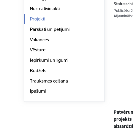
Statuss:
Ī
Normatīvie akti
Publicēts: 
Atjaunināts
Projekti
Pārskati un pētījumi
Vakances
Vēsture
Iepirkumi un līgumi
Budžets
Trauksmes celšana
Īpašumi
Patvērum
projekts
aizsardzī