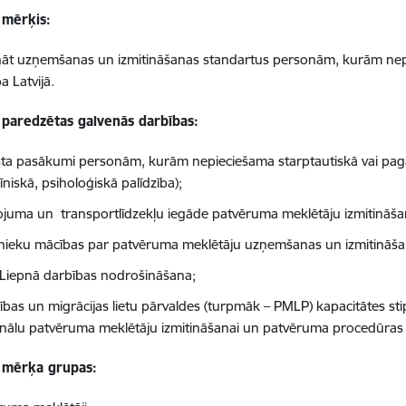
 mērķis:
nāt uzņemšanas un izmitināšanas standartus personām, kurām nep
a Latvijā.
 paredzētas galvenās darbības:
sta pasākumi personām, kurām nepieciešama starptautiskā vai pagai
niskā, psiholoģiskā palīdzība);
ojuma un transportlīdzekļu iegāde patvēruma meklētāju izmitināš
nieku mācības par patvēruma meklētāju uzņemšanas un izmitināša
Liepnā darbības nodrošināšana;
nības un migrācijas lietu pārvaldes (turpmāk – PMLP) kapacitātes sti
nālu patvēruma meklētāju izmitināšanai un patvēruma procedūras
 mērķa grupas: