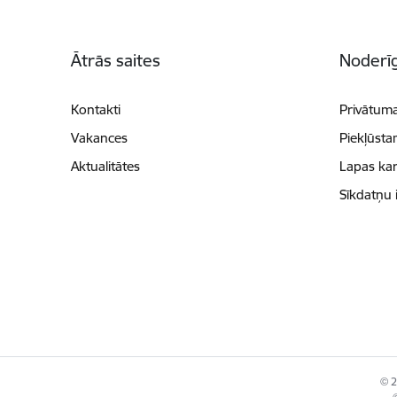
Kājene
Ātrās saites
Noderīg
Kontakti
Privātuma
Vakances
Piekļūsta
Aktualitātes
Lapas kar
Sīkdatņu 
© 2