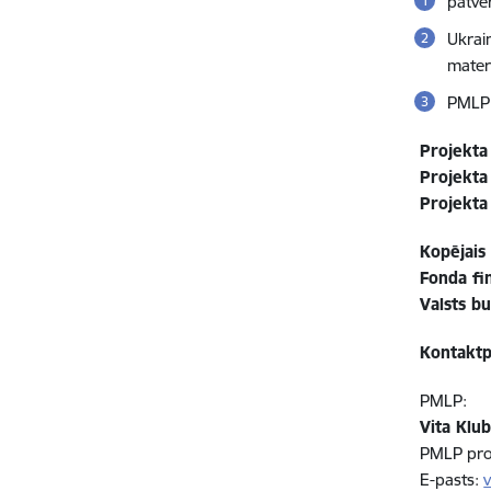
patvē
Ukrain
mater
PMLP 
Projekt
Projekta
Projekt
Kopējais
Fonda fi
Valst
Kontaktp
PMLP:
Vita Klu
PMLP proj
E-pasts: