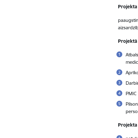
Projekta
paaugsti
aizsardzīb
Projektā
Atbal
medicī
Aprīk
Darbi
PMIC 
Pilso
perso
Projekta