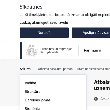
Pāriet uz lapas saturu
Sīkdatnes
Lai šī tīmekļvietne darbotos, tā izmanto obligāti nepiec
Lūdzu, atzīmējiet savu izvēli:
Noraidīt
Apstiprināt visas
Par mums
Sākums
Atbalsta pasākumi personu, kurām nepieciešama starpt
Atbals
Vadība
uzņemš
Struktūra
Atska
Darbības jomas
Stratēģija