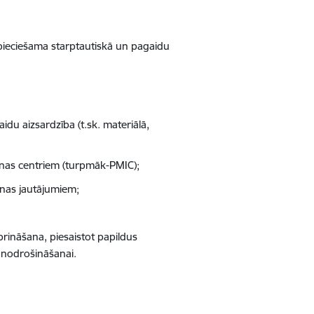
ieciešama starptautiskā un pagaidu
du aizsardzība (t.sk. materiālā,
anas centriem (turpmāk-PMIC);
nas jautājumiem;
prināšana, piesaistot papildus
 nodrošināšanai.