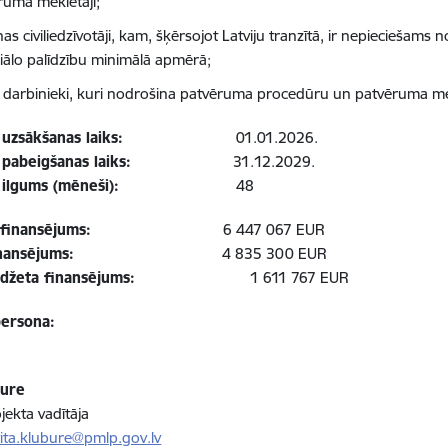
ruma meklētāji;
as civiliedzīvotāji, kam, šķērsojot Latviju tranzītā, ir nepieciešams
iālo palīdzību minimālā apmērā;
darbinieki, kuri nodrošina patvēruma procedūru un patvēruma mek
a uzsākšanas laiks:
01.01.2026.
 pabeigšanas laiks:
31.12.2029.
a ilgums (mēneši):
48
 finansējums:
6 447 067 EUR
nansējums:
4 835 300 EUR
s budžeta finansējums:
1 611 767 EUR
ersona:
bure
ekta vadītāja
vita.klubure@pmlp.gov.lv