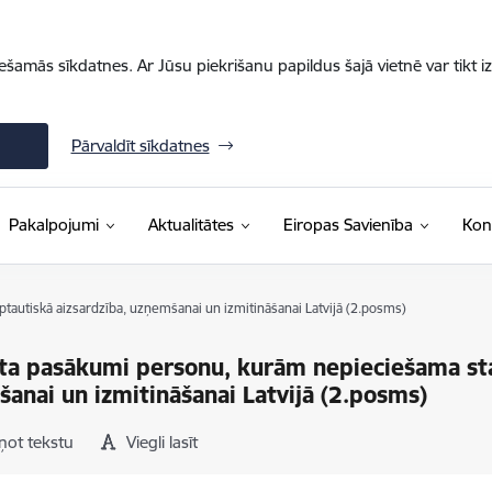
iešamās sīkdatnes. Ar Jūsu piekrišanu papildus šajā vietnē var tikt i
Pārvaldīt sīkdatnes
Pakalpojumi
Aktualitātes
Eiropas Savienība
Kon
autiskā aizsardzība, uzņemšanai un izmitināšanai Latvijā (2.posms)
ta pasākumi personu, kurām nepieciešama sta
anai un izmitināšanai Latvijā (2.posms)
ņot tekstu
Viegli lasīt