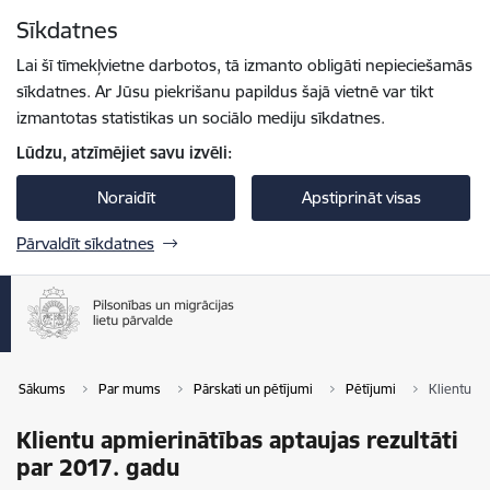
Pāriet uz lapas saturu
Sīkdatnes
Spied
lai meklētu
Enter
Lai šī tīmekļvietne darbotos, tā izmanto obligāti nepieciešamās
sīkdatnes. Ar Jūsu piekrišanu papildus šajā vietnē var tikt
izmantotas statistikas un sociālo mediju sīkdatnes.
Lūdzu, atzīmējiet savu izvēli:
Noraidīt
Apstiprināt visas
Pārvaldīt sīkdatnes
Sākums
Par mums
Pārskati un pētījumi
Pētījumi
Klientu ap
Klientu apmierinātības aptaujas rezultāti
par 2017. gadu