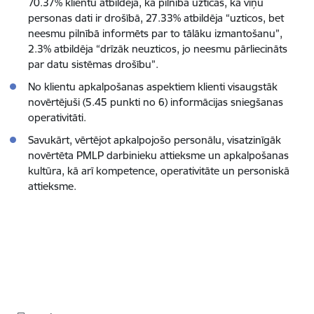
70.37% klientu atbildēja, ka pilnībā uzticas, ka viņu
personas dati ir drošībā, 27.33% atbildēja “uzticos, bet
neesmu pilnībā informēts par to tālāku izmantošanu”,
2.3% atbildēja “drīzāk neuzticos, jo neesmu pārliecināts
par datu sistēmas drošību”.
No klientu apkalpošanas aspektiem klienti visaugstāk
novērtējuši (5.45 punkti no 6) informācijas sniegšanas
operativitāti.
Savukārt, vērtējot apkalpojošo personālu, visatzinīgāk
novērtēta PMLP darbinieku attieksme un apkalpošanas
kultūra, kā arī kompetence, operativitāte un personiskā
attieksme.