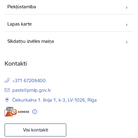
Piekļūstamība
Lapas karte
Sīkdatņu izvēles maiņa
Kontakti
+371 67209400
E-pasts:
pasts@pmlp.gov.lv
Čiekurkalna 1. līnija 1, k-3, LV-1026, Rīga
Visi kontakti