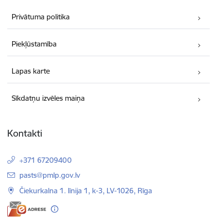
Privātuma politika
Piekļūstamība
Lapas karte
Sīkdatņu izvēles maiņa
Kontakti
+371 67209400
E-pasts:
pasts@pmlp.gov.lv
Čiekurkalna 1. līnija 1, k-3, LV-1026, Rīga