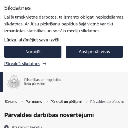
Pāriet uz lapas saturu
Sīkdatnes
Spied
lai meklētu
Enter
Lai šī tīmekļvietne darbotos, tā izmanto obligāti nepieciešamās
sīkdatnes. Ar Jūsu piekrišanu papildus šajā vietnē var tikt
izmantotas statistikas un sociālo mediju sīkdatnes.
Lūdzu, atzīmējiet savu izvēli:
Noraidīt
Apstiprināt visas
Pārvaldīt sīkdatnes
Sākums
Par mums
Pārskati un pētījumi
Pārvaldes darbības nov
Pārvaldes darbības novērtējumi
Atskaņot tekstu