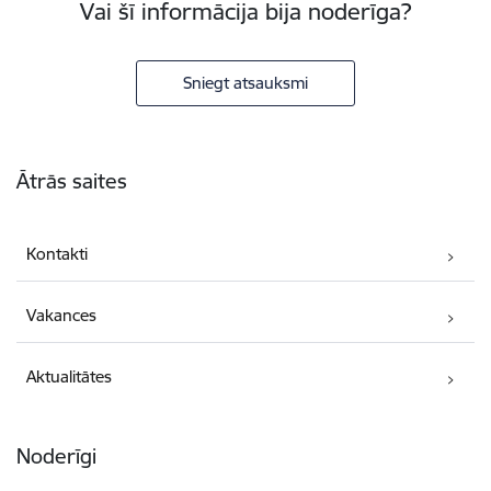
Vai šī informācija bija noderīga?
Sniegt atsauksmi
Kājene
Ātrās saites
Kontakti
Vakances
Aktualitātes
Noderīgi