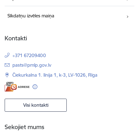
Sīkdatņu izvēles maiņa
Kontakti
+371 67209400
E-pasts:
pasts@pmlp.gov.lv
Čiekurkalna 1. līnija 1, k-3, LV-1026, Rīga
Visi kontakti
Sekojiet mums