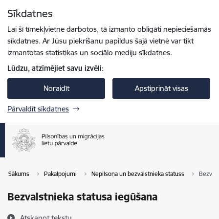
Pāriet uz lapas saturu
Sīkdatnes
Spied
lai meklētu
Enter
Lai šī tīmekļvietne darbotos, tā izmanto obligāti nepieciešamās
sīkdatnes. Ar Jūsu piekrišanu papildus šajā vietnē var tikt
izmantotas statistikas un sociālo mediju sīkdatnes.
Lūdzu, atzīmējiet savu izvēli:
Noraidīt
Apstiprināt visas
Pārvaldīt sīkdatnes
Sākums
Pakalpojumi
Nepilsoņa un bezvalstnieka statuss
Bezvals
Bezvalstnieka statusa iegūšana
Atskaņot tekstu