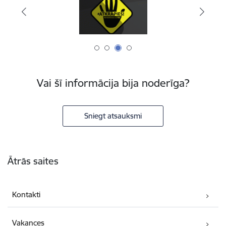
Vai šī informācija bija noderīga?
Sniegt atsauksmi
Kājene
Ātrās saites
Kontakti
Vakances