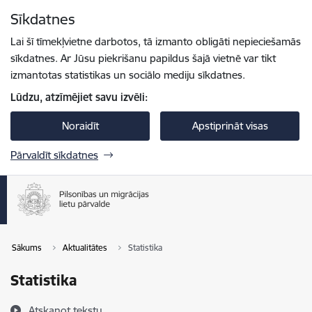
Pāriet uz lapas saturu
Sīkdatnes
Spied
lai meklētu
Enter
Lai šī tīmekļvietne darbotos, tā izmanto obligāti nepieciešamās
sīkdatnes. Ar Jūsu piekrišanu papildus šajā vietnē var tikt
izmantotas statistikas un sociālo mediju sīkdatnes.
Lūdzu, atzīmējiet savu izvēli:
Noraidīt
Apstiprināt visas
Pārvaldīt sīkdatnes
Sākums
Aktualitātes
Statistika
Statistika
Atskaņot tekstu