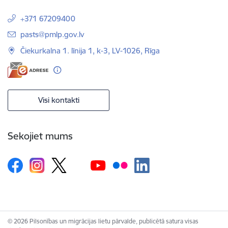
+371 67209400
E-pasts:
pasts@pmlp.gov.lv
Čiekurkalna 1. līnija 1, k-3, LV-1026, Rīga
Visi kontakti
Sekojiet mums
© 2026 Pilsonības un migrācijas lietu pārvalde, publicētā satura visas