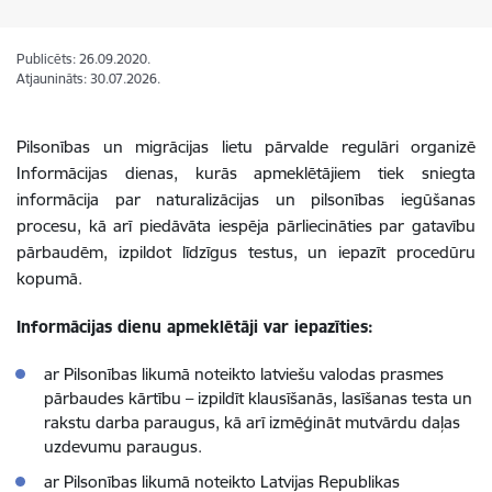
Publicēts: 26.09.2020.
Atjaunināts: 30.07.2026.
Pilsonības un migrācijas lietu pārvalde regulāri organizē
Informācijas dienas, kurās apmeklētājiem tiek sniegta
informācija par naturalizācijas un pilsonības iegūšanas
procesu, kā arī piedāvāta iespēja pārliecināties par gatavību
pārbaudēm, izpildot līdzīgus testus, un iepazīt procedūru
kopumā.
Informācijas dienu apmeklētāji var iepazīties:
ar Pilsonības likumā noteikto latviešu valodas prasmes
pārbaudes kārtību – izpildīt klausīšanās, lasīšanas testa un
rakstu darba paraugus, kā arī izmēģināt mutvārdu daļas
uzdevumu paraugus.
ar Pilsonības likumā noteikto Latvijas Republikas