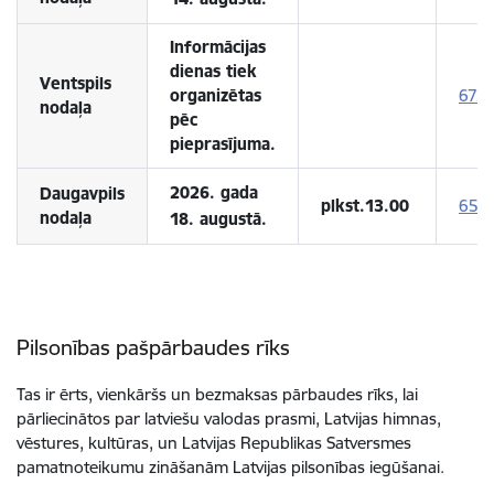
Informācijas
dienas tiek
Ventspils
organizētas
672
nodaļa
pēc
pieprasījuma.
2026. gada
Daugavpils
plkst.13.00
654
nodaļa
18. augustā.
Pilsonības pašpārbaudes rīks
Tas ir ērts, vienkāršs un bezmaksas pārbaudes rīks, lai
pārliecinātos par latviešu valodas prasmi, Latvijas himnas,
vēstures, kultūras, un Latvijas Republikas Satversmes
pamatnoteikumu zināšanām Latvijas pilsonības iegūšanai.