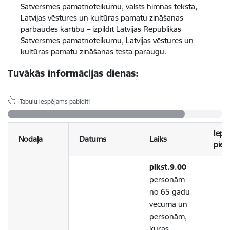
Satversmes pamatnoteikumu, valsts himnas teksta,
Latvijas vēstures un kultūras pamatu zināšanas
pārbaudes kārtību – izpildīt Latvijas Republikas
Satversmes pamatnoteikumu, Latvijas vēstures un
kultūras pamatu zināšanas testa paraugu.
Tuvākās informācijas dienas:
Tabulu iespējams pabīdīt!
Iepr
Nodaļa
Datums
Laiks
piet
plkst.9.00
personām
no 65 gadu
vecuma un
personām,
kuras