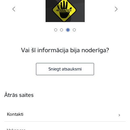
Vai šī informācija bija noderīga?
Sniegt atsauksmi
Kājene
Ātrās saites
Kontakti