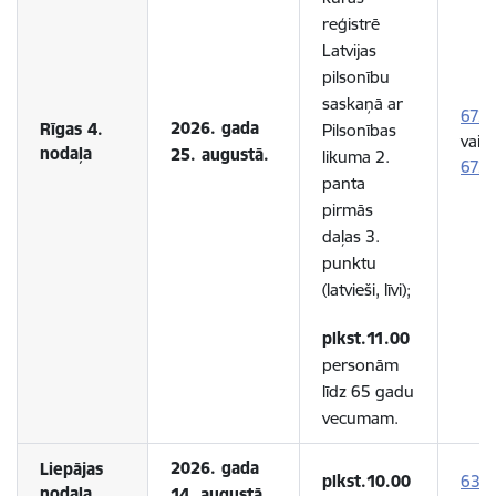
reģistrē
Latvijas
pilsonību
saskaņā ar
672
2026. gada
Rīgas 4.
Pilsonības
vai
nodaļa
25. augustā.
likuma 2.
672
panta
pirmās
daļas 3.
punktu
(latvieši, līvi);
plkst.11.00
personām
līdz 65 gadu
vecumam.
2026. gada
Liepājas
plkst.10.00
634
nodaļa
14. augustā.