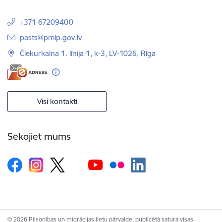
+371 67209400
E-pasts:
pasts@pmlp.gov.lv
Čiekurkalna 1. līnija 1, k-3, LV-1026, Rīga
Visi kontakti
Sekojiet mums
© 2026 Pilsonības un migrācijas lietu pārvalde, publicētā satura visas