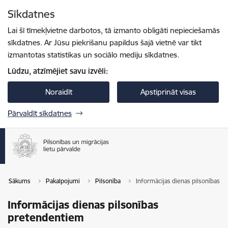
Pāriet uz lapas saturu
Sīkdatnes
Spied
lai meklētu
Enter
Lai šī tīmekļvietne darbotos, tā izmanto obligāti nepieciešamās
sīkdatnes. Ar Jūsu piekrišanu papildus šajā vietnē var tikt
izmantotas statistikas un sociālo mediju sīkdatnes.
Lūdzu, atzīmējiet savu izvēli:
Noraidīt
Apstiprināt visas
Pārvaldīt sīkdatnes
Sākums
Pakalpojumi
Pilsonība
Informācijas dienas pilsonības 
Informācijas dienas pilsonības
pretendentiem