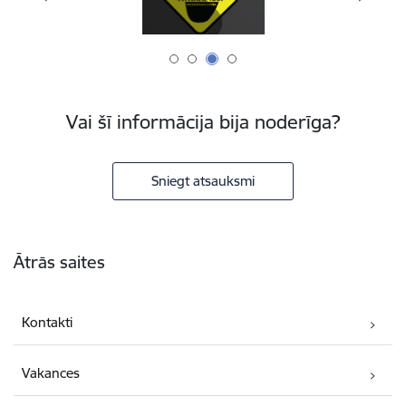
Vai šī informācija bija noderīga?
Sniegt atsauksmi
Kājene
Ātrās saites
Kontakti
Vakances