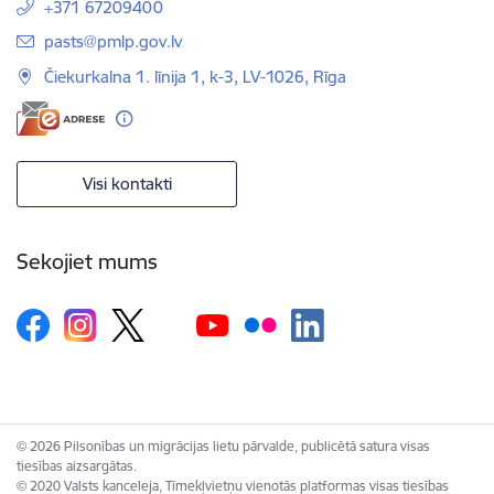
+371 67209400
E-pasts:
pasts@pmlp.gov.lv
Čiekurkalna 1. līnija 1, k-3, LV-1026, Rīga
Visi kontakti
Sekojiet mums
© 2026 Pilsonības un migrācijas lietu pārvalde, publicētā satura visas
tiesības aizsargātas.
© 2020 Valsts kanceleja, Tīmekļvietņu vienotās platformas visas tiesības