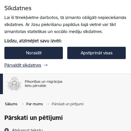
Pāriet uz lapas saturu
Sīkdatnes
Spied
lai meklētu
Enter
Lai šī tīmekļvietne darbotos, tā izmanto obligāti nepieciešamās
sīkdatnes. Ar Jūsu piekrišanu papildus šajā vietnē var tikt
izmantotas statistikas un sociālo mediju sīkdatnes.
Lūdzu, atzīmējiet savu izvēli:
Noraidīt
Apstiprināt visas
Pārvaldīt sīkdatnes
Sākums
Par mums
Pārskati un pētījumi
Pārskati un pētījumi
Atskaņot tekstu