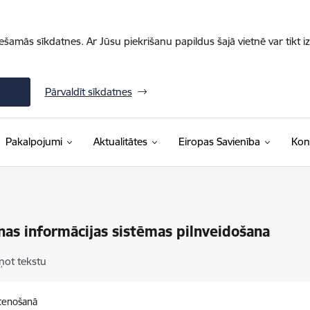
iešamās sīkdatnes. Ar Jūsu piekrišanu papildus šajā vietnē var tikt i
Pārvaldīt sīkdatnes
Pakalpojumi
Aktualitātes
Eiropas Savienība
Kon
as informācijas sistēmas pilnveidošana
ņot tekstu
stenošanā