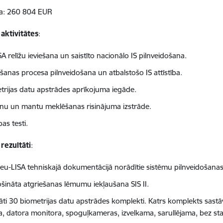
a: 260 804 EUR
aktivitātes
:
A relīžu ieviešana un saistīto nacionālo IS pilnveidošana.
ešanas procesa pilnveidošana un atbalstošo IS attīstība.
trijas datu apstrādes aprīkojuma iegāde.
nu un mantu meklēšanas risinājuma izstrāde.
as testi.
rezultāti
:
 eu-LISA tehniskajā dokumentācijā norādītie sistēmu pilnveidošanas d
šināta atgriešanas lēmumu iekļaušana SIS II.
āti 30 biometrijas datu apstrādes komplekti. Katrs komplekts sastā
a, datora monitora, spoguļkameras, izvelkama, sarullējama, bez stat