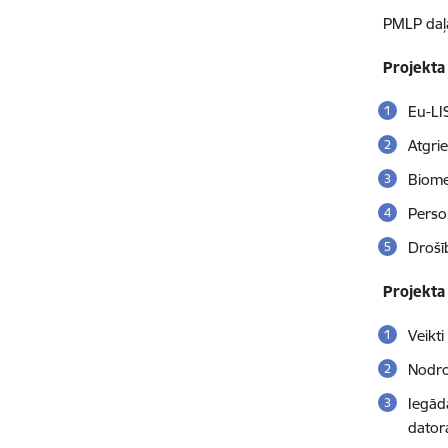
PMLP daļ
Projekta 
Eu-LIS
Atgri
Biome
Perso
Drošīb
Projekta 
Veikti
Nodro
Iegād
dator