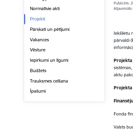
Publicēts: 
Normatīvie akti
Atjaunināts
Projekti
Pārskati un pētījumi
Iekšlietu 
Vakances
pārvaldi 
informāci
Vēsture
Iepirkumi un līgumi
Projekta
sistēmas,
Budžets
aktu pak
Trauksmes celšana
Projekta 
Īpašumi
Finansēj
Fonda fi
Valsts bu