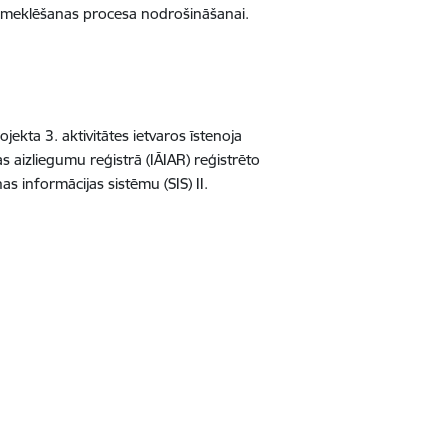
n meklēšanas procesa nodrošināšanai.
ekta 3. aktivitātes ietvaros īstenoja
s aizliegumu reģistrā (IĀIAR) reģistrēto
 informācijas sistēmu (SIS) II
.