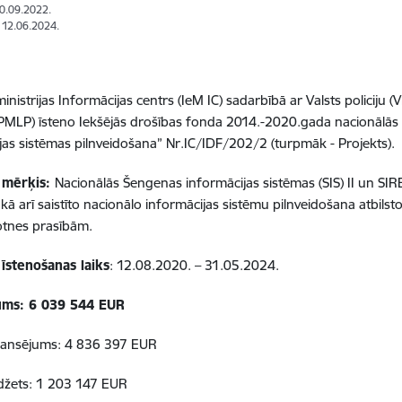
20.09.2022.
: 12.06.2024.
ministrijas Informācijas centrs (IeM IC) sadarbībā ar Valsts policiju (
(PMLP) īsteno Iekšējās drošības fonda 2014.-2020.gada nacionālā
jas sistēmas pilnveidošana
” Nr.IC/IDF/202/2 (turpmāk - Projekts).
 mērķis:
Nacionālās Šengenas informācijas sistēmas (SIS) II un SI
 kā arī saistīto nacionālo informācijas sistēmu pilnveidošana atbil
otnes prasībām.
īstenošanas laiks
: 12.08.2020. –
31.05.2024.
ums: 6 039 544 EUR
nansējums: 4 836 397 EUR
džets: 1 203 147 EUR