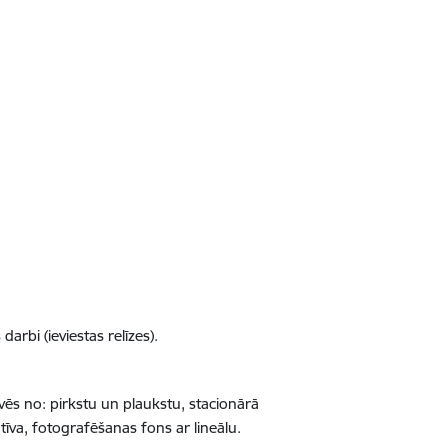
arbi (ieviestas relīzes).
vēs no: pirkstu un plaukstu, stacionārā
īva, fotografēšanas fons ar lineālu.