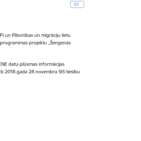
ES
VP) un Pilsonības un migrāciju lietu
s programmas projektu „
Šengenas
RENE datu-plūsmas informācijas
stoši 2018.gada 28.novembra SIS tiesību