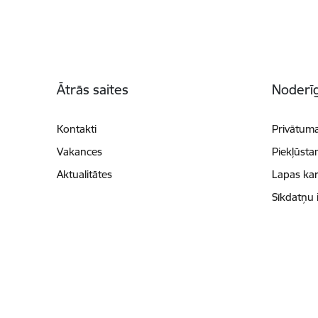
Kājene
Ātrās saites
Noderīg
Kontakti
Privātuma
Vakances
Piekļūsta
Aktualitātes
Lapas kar
Sīkdatņu 