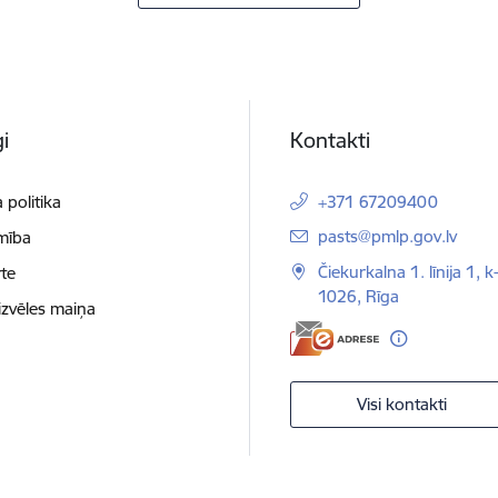
i
Kontakti
 politika
+371 67209400
E-pasts:
pasts@pmlp.gov.lv
mība
Čiekurkalna 1. līnija 1, k
te
1026, Rīga
izvēles maiņa
Visi kontakti