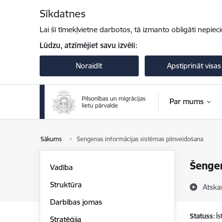
Pāriet uz lapas saturu
Sīkdatnes
Lai šī tīmekļvietne darbotos, tā izmanto obligāti nepiec
Lūdzu, atzīmējiet savu izvēli:
Noraidīt
Apstiprināt visas
Par mums
Sākums
Šengenas informācijas sistēmas pilnveidošana
Šengen
Vadība
Struktūra
Atska
Darbības jomas
Statuss:
Ī
Stratēģija