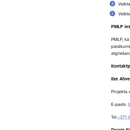
Veikt
Veikts
PMLP ies
PMLP, kā 
pasākumus
atgriešan
Kontaktp
Ilze Ahv
Projekta 
E-pasts:
I
Tel.
+371 
Druvis Sl