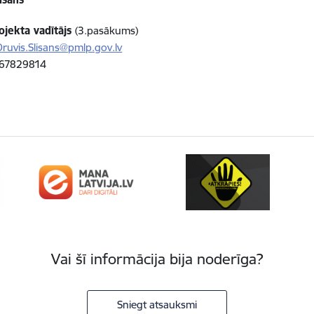
jekta vadītājs
(3.pasākums)
Druvis.Slisans@pmlp.gov.lv
67829814
Vai šī informācija bija noderīga?
Sniegt atsauksmi