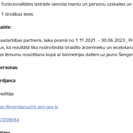
a funkcionalitātes izstrāde vienotai mantu un personu uzskaites u
 1 drošības tests.
aiste:
sadarbības partneris, laika posmā no 1.11.2021. – 30.06.2023., Proj
, kā rezultātā tika nodrošināta
Izraidīto ārzemnieku un ieceļošana
as lēmumu nosūtīšana kopā ar biometrijas datiem uz jauno Šengenas
ersonas:
erdjanca
vadītāja
lze.Ahverdjanca@ic.iem.gov.lv
67208694
išāns