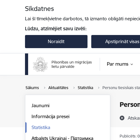
Pāriet uz lapas saturu
Sīkdatnes
Lai šī tīmekļvietne darbotos, tā izmanto obligāti nepiec
Lūdzu, atzīmējiet savu izvēli:
Noraidīt
Apstiprināt visas
Par mums
Sākums
Aktualitātes
Statistika
Personu tiesiskais sta
Person
Jaunumi
Informācija presei
Atska
Statistika
Publicēts: 
Atbalsts Ukrainai - Підтримка