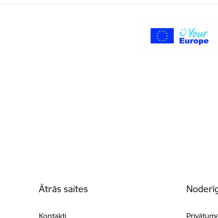
Kājene
Ātrās saites
Noderīg
Kontakti
Privātuma