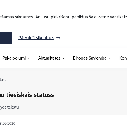
iešamās sīkdatnes. Ar Jūsu piekrišanu papildus šajā vietnē var tikt i
Pārvaldīt sīkdatnes
Pakalpojumi
Aktualitātes
Eiropas Savienība
Kon
tuss
u tiesiskais statuss
ņot tekstu
08.09.2020.