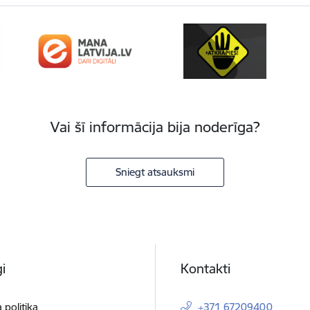
Vai šī informācija bija noderīga?
Sniegt atsauksmi
i
Kontakti
 politika
+371 67209400