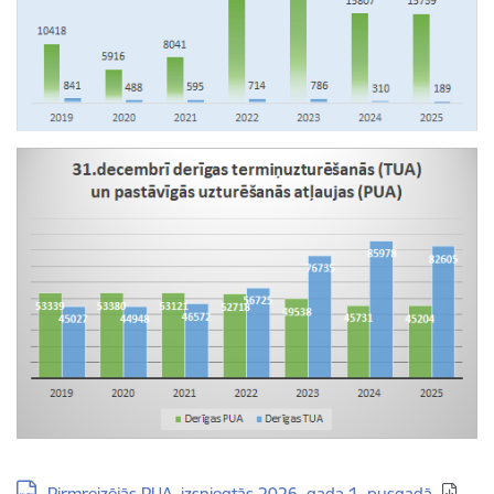
Lejupielādēt:
Pirmreizējās PUA, izsniegtās 2026. gada 1. pusgadā