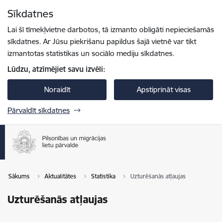
Pāriet uz lapas saturu
Sīkdatnes
Spied
lai meklētu
Enter
Lai šī tīmekļvietne darbotos, tā izmanto obligāti nepieciešamās
sīkdatnes. Ar Jūsu piekrišanu papildus šajā vietnē var tikt
izmantotas statistikas un sociālo mediju sīkdatnes.
Lūdzu, atzīmējiet savu izvēli:
Noraidīt
Apstiprināt visas
Pārvaldīt sīkdatnes
Sākums
Aktualitātes
Statistika
Uzturēšanās atļaujas
Uzturēšanās atļaujas