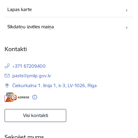
Lapas karte
Sīkdatņu izvēles maiņa
Kontakti
+371 67209400
E-pasts:
pasts@pmlp.gov.lv
Čiekurkalna 1. līnija 1, k-3, LV-1026, Rīga
Visi kontakti
Sekojiet mums