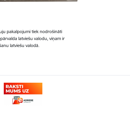
uju pakalpojumi tiek nodrošināti
epārvalda latviešu valodu, viņam ir
šanu latviešu valodā.