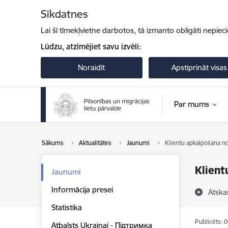
Pāriet uz lapas saturu
Sīkdatnes
Lai šī tīmekļvietne darbotos, tā izmanto obligāti nepiec
Lūdzu, atzīmējiet savu izvēli:
Noraidīt
Apstiprināt visas
Par mums
Sākums
Aktualitātes
Jaunumi
Klientu apkalpošana n
Klient
Jaunumi
Informācija presei
Atska
Statistika
Publicēts: 
Atbalsts Ukrainai - Підтримка