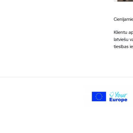
Cienījamie
Klientu a
latviešu 
tiesības 