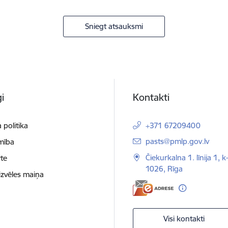
Sniegt atsauksmi
i
Kontakti
 politika
+371 67209400
E-pasts:
pasts@pmlp.gov.lv
mība
Čiekurkalna 1. līnija 1, k
te
1026, Rīga
izvēles maiņa
Visi kontakti