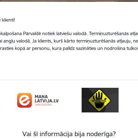
 klienti!
pkalpošana Pārvaldē notiek latviešu valodā. Termiņuzturēšanās atļa
vai angļu valodā. Ja klients, kurš kārto termiņuzturēšanās atļauju, n
ierasties kopā ar personu, kura palīdz sazināties un nodrošina tulko
Vai šī informācija bija noderīga?