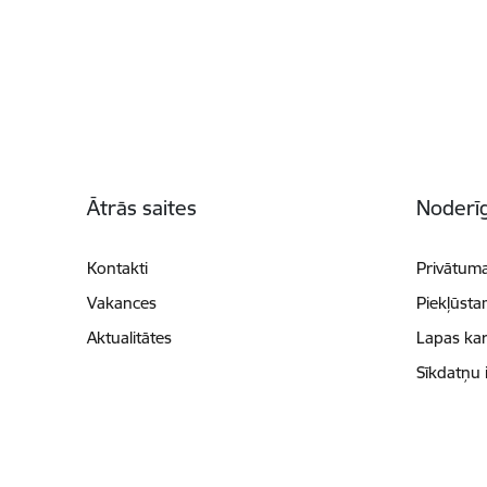
Kājene
Ātrās saites
Noderīg
Kontakti
Privātuma
Vakances
Piekļūsta
Aktualitātes
Lapas kar
Sīkdatņu 