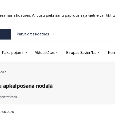
iešamās sīkdatnes. Ar Jūsu piekrišanu papildus šajā vietnē var tikt i
Pārvaldīt sīkdatnes
Pakalpojumi
Aktualitātes
Eiropas Savienība
Kon
odaļā
u apkalpošana nodaļā
ņot tekstu
09.06.2026.