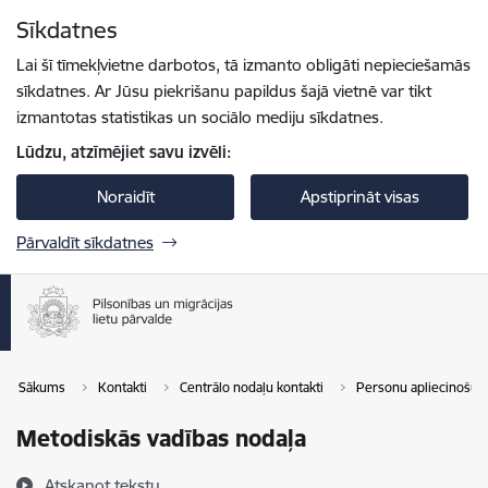
Pāriet uz lapas saturu
Sīkdatnes
Spied
lai meklētu
Enter
Lai šī tīmekļvietne darbotos, tā izmanto obligāti nepieciešamās
sīkdatnes. Ar Jūsu piekrišanu papildus šajā vietnē var tikt
izmantotas statistikas un sociālo mediju sīkdatnes.
Lūdzu, atzīmējiet savu izvēli:
Noraidīt
Apstiprināt visas
Pārvaldīt sīkdatnes
Sākums
Kontakti
Centrālo nodaļu kontakti
Personu apliecinošu
Metodiskās vadības nodaļa
Atskaņot tekstu