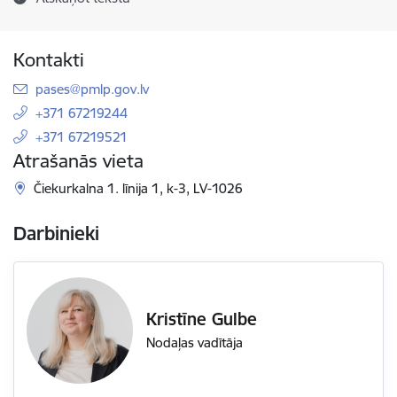
Kontakti
E-pasts:
pases@pmlp.gov.lv
+371 67219244
+371 67219521
Atrašanās vieta
Čiekurkalna 1. līnija 1, k-3, LV-1026
Darbinieki
Kristīne Gulbe
Nodaļas vadītāja