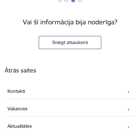
Vai šī informācija bija noderīga?
Sniegt atsauksmi
Kājene
Ātrās saites
Kontakti
Vakances
Aktualitātes