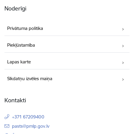
Noderīgi
Privātuma politika
Piekļūstamība
Lapas karte
Sīkdatņu izvēles maiņa
Kontakti
+371 67209400
E-pasts:
pasts@pmlp.gov.lv