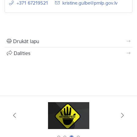
+371 67219521
E-pasts:
kristine.gulbe@pmlp.gov.lv
Drukāt lapu
Dalīties