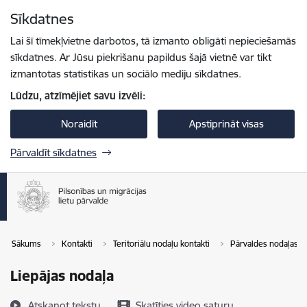
Pāriet uz lapas saturu
Sīkdatnes
Spied
lai meklētu
Enter
Lai šī tīmekļvietne darbotos, tā izmanto obligāti nepieciešamās
sīkdatnes. Ar Jūsu piekrišanu papildus šajā vietnē var tikt
izmantotas statistikas un sociālo mediju sīkdatnes.
Lūdzu, atzīmējiet savu izvēli:
Noraidīt
Apstiprināt visas
Pārvaldīt sīkdatnes
Sākums
Kontakti
Teritoriālu nodaļu kontakti
Pārvaldes nodaļas
Liepājas nodaļa
Atskaņot tekstu
Skatīties video saturu