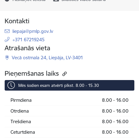
Kontakti
E-pasts:
liepaja@pmlp.gov.lv
+371 67219245
Atrašanās vieta
Vecā ostmala 24, Liepāja, LV-3401
Pieņemšanas laiks
Mēs šodien esam atvērti plkst. 8.00 - 15.30
Pirmdiena
8.00 - 16.00
Otrdiena
8.00 - 16.00
Trešdiena
8.00 - 16.00
Ceturtdiena
8.00 - 16.00