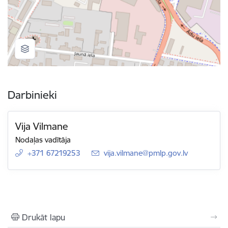
Darbinieki
Vija Vilmane
Nodaļas vadītāja
+371 67219253
E-pasts:
vija.vilmane@pmlp.gov.lv
Drukāt lapu