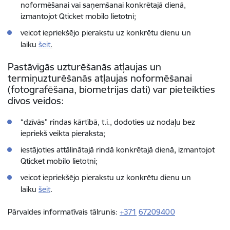
noformēšanai vai saņemšanai konkrētajā dienā,
izmantojot Qticket mobilo lietotni;
veicot iepriekšējo pierakstu uz konkrētu dienu un
laiku
šeit
.
Pastāvīgās uzturēšanās atļaujas un
termiņuzturēšanās atļaujas noformēšanai
(fotografēšana, biometrijas dati) var pieteikties
divos veidos:
“dzīvās” rindas kārtībā, t.i., dodoties uz nodaļu bez
iepriekš veikta pieraksta;
iestājoties attālinātajā rindā konkrētajā dienā, izmantojot
Qticket mobilo lietotni;
veicot iepriekšējo pierakstu uz konkrētu dienu un
laiku
šeit
.
Pārvaldes informatīvais tālrunis:
+371
67209400