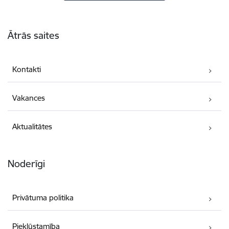
Kājene
Ātrās saites
Kontakti
Vakances
Aktualitātes
Noderīgi
Privātuma politika
Piekļūstamība