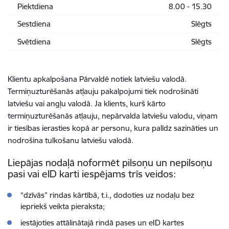
Piektdiena
8.00 - 15.30
Sestdiena
Slēgts
Svētdiena
Slēgts
Klientu apkalpošana Pārvaldē notiek latviešu valodā.
Termiņuzturēšanās atļauju pakalpojumi tiek nodrošināti
latviešu vai angļu valodā. Ja klients, kurš kārto
termiņuzturēšanās atļauju, nepārvalda latviešu valodu, viņam
ir tiesības ierasties kopā ar personu, kura palīdz sazināties un
nodrošina tulkošanu latviešu valodā.
Liepājas nodaļā noformēt pilsoņu un nepilsoņu
pasi vai eID karti iespējams trīs veidos:
“dzīvās” rindas kārtībā, t.i., dodoties uz nodaļu bez
iepriekš veikta pieraksta;
iestājoties attālinātajā rindā pases un eID kartes