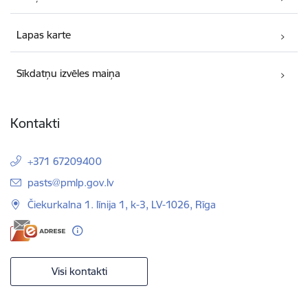
Lapas karte
Sīkdatņu izvēles maiņa
Kontakti
+371 67209400
E-pasts:
pasts@pmlp.gov.lv
Čiekurkalna 1. līnija 1, k-3, LV-1026, Rīga
Visi kontakti