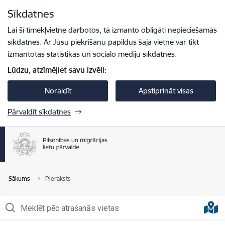
Pāriet uz lapas saturu
Sīkdatnes
Lai šī tīmekļvietne darbotos, tā izmanto obligāti nepieciešamās
sīkdatnes. Ar Jūsu piekrišanu papildus šajā vietnē var tikt
izmantotas statistikas un sociālo mediju sīkdatnes.
Lūdzu, atzīmējiet savu izvēli:
Noraidīt
Apstiprināt visas
Pārvaldīt sīkdatnes
Sākums
Pieraksts