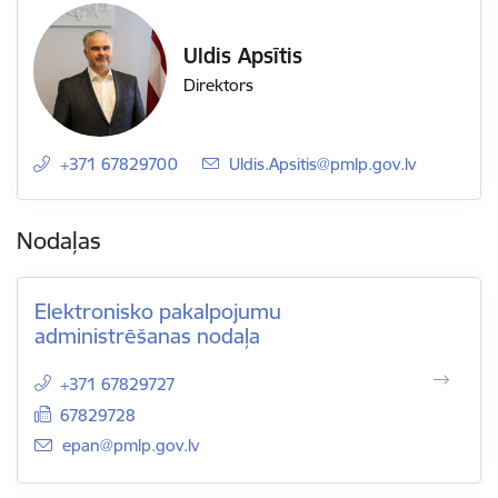
Uldis Apsītis
Direktors
+371 67829700
E-pasts:
Uldis.Apsitis@pmlp.gov.lv
Nodaļas
Elektronisko pakalpojumu
administrēšanas nodaļa
+371 67829727
67829728
E-pasts:
epan@pmlp.gov.lv