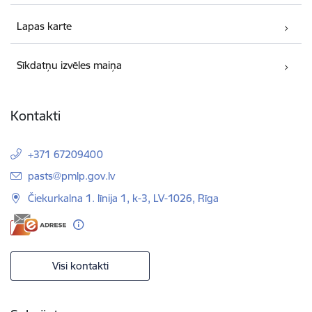
Lapas karte
Sīkdatņu izvēles maiņa
Kontakti
+371 67209400
E-pasts:
pasts@pmlp.gov.lv
Čiekurkalna 1. līnija 1, k-3, LV-1026, Rīga
Visi kontakti