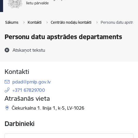
Sākums
Kontakti
Centrālo nodaļu kontakti
Personu datu apstrād
Personu datu apstrādes departaments
Atskaņot tekstu
Kontakti
E-pasts:
pdad@pmlp.gov.lv
+371 67829700
Atrašanās vieta
Čiekurkalna 1. līnija 1, k-5, LV-1026
Darbinieki