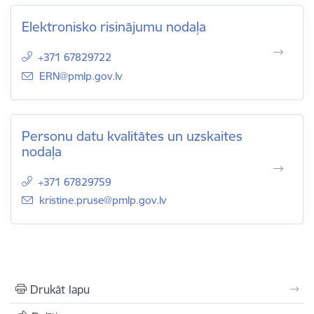
Elektronisko risinājumu nodaļa
+371 67829722
E-pasts:
ERN@pmlp.gov.lv
Personu datu kvalitātes un uzskaites
nodaļa
+371 67829759
E-pasts:
kristine.pruse@pmlp.gov.lv
Drukāt lapu