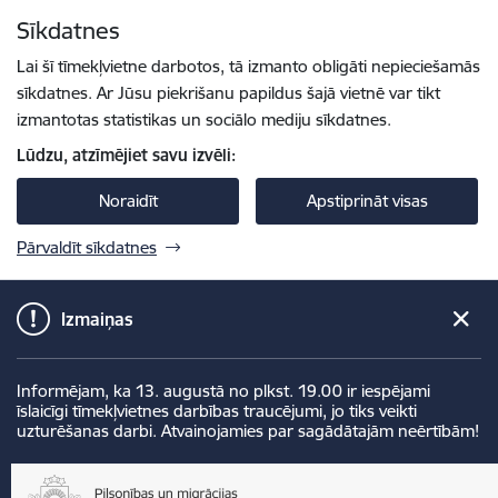
Pāriet uz lapas saturu
Sīkdatnes
Spied
lai meklētu
Enter
Lai šī tīmekļvietne darbotos, tā izmanto obligāti nepieciešamās
sīkdatnes. Ar Jūsu piekrišanu papildus šajā vietnē var tikt
izmantotas statistikas un sociālo mediju sīkdatnes.
Lūdzu, atzīmējiet savu izvēli:
Noraidīt
Apstiprināt visas
Pārvaldīt sīkdatnes
Izmaiņas
Informējam, ka 13. augustā no plkst. 19.00 ir iespējami
īslaicīgi tīmekļvietnes darbības traucējumi, jo tiks veikti
uzturēšanas darbi. Atvainojamies par sagādātajām neērtībām!