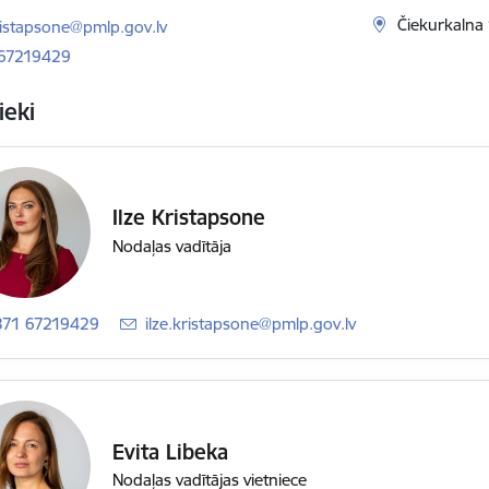
ts:
Čiekurkalna 1
kristapsone@pmlp.gov.lv
 67219429
ieki
Ilze Kristapsone
Nodaļas vadītāja
371 67219429
E-pasts:
ilze.kristapsone@pmlp.gov.lv
Evita Libeka
Nodaļas vadītājas vietniece