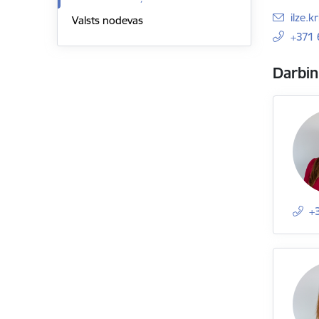
E-pas
ilze.
Valsts nodevas
+371
Darbin
+