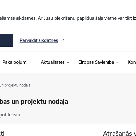
iešamās sīkdatnes. Ar Jūsu piekrišanu papildus šajā vietnē var tikt i
Pārvaldīt sīkdatnes
Pakalpojumi
Aktualitātes
Eiropas Savienība
Kon
 un projektu nodaļa
ības un projektu nodaļa
ņot tekstu
ti
Atrašanās 