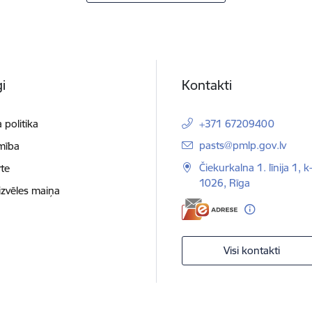
i
Kontakti
 politika
+371 67209400
E-pasts:
pasts@pmlp.gov.lv
mība
Čiekurkalna 1. līnija 1, k
te
1026, Rīga
izvēles maiņa
Visi kontakti