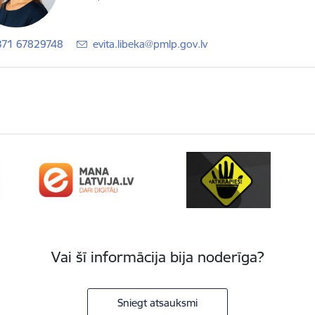
371 67829748
E-pasts:
evita.libeka@pmlp.gov.lv
Vai šī informācija bija noderīga?
Sniegt atsauksmi