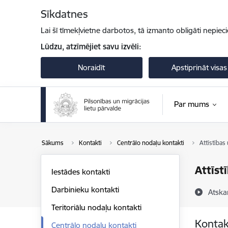
Pāriet uz lapas saturu
Sīkdatnes
Lai šī tīmekļvietne darbotos, tā izmanto obligāti nepiec
Lūdzu, atzīmējiet savu izvēli:
Noraidīt
Apstiprināt visas
Par mums
Sākums
Kontakti
Centrālo nodaļu kontakti
Attīstības
Attīst
Iestādes kontakti
Darbinieku kontakti
Atska
Teritoriālu nodaļu kontakti
Kontak
Centrālo nodaļu kontakti