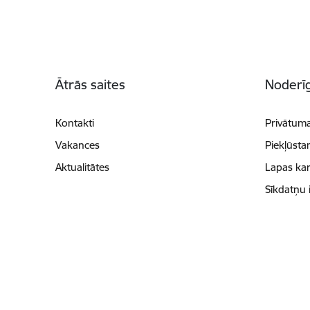
Kājene
Ātrās saites
Noderīg
Kontakti
Privātuma
Vakances
Piekļūsta
Aktualitātes
Lapas kar
Sīkdatņu 