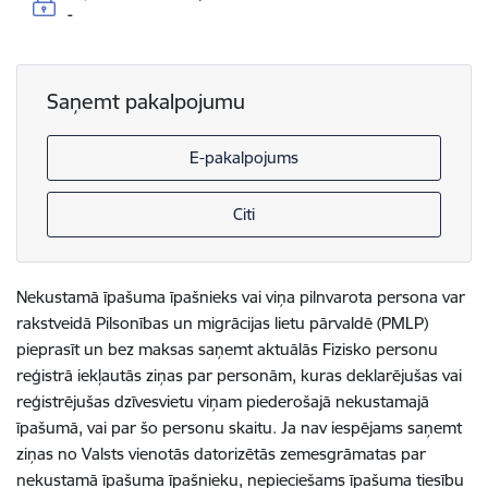
-
Saņemt pakalpojumu
E-pakalpojums
Citi
Nekustamā īpašuma īpašnieks vai viņa pilnvarota persona var
rakstveidā Pilsonības un migrācijas lietu pārvaldē (PMLP)
pieprasīt un bez maksas saņemt aktuālās Fizisko personu
reģistrā iekļautās ziņas par personām, kuras deklarējušas vai
reģistrējušas dzīvesvietu viņam piederošajā nekustamajā
īpašumā, vai par šo personu skaitu. Ja nav iespējams saņemt
ziņas no Valsts vienotās datorizētās zemesgrāmatas par
nekustamā īpašuma īpašnieku, nepieciešams īpašuma tiesību