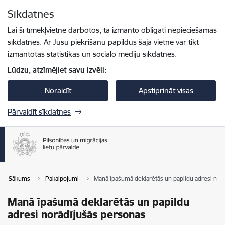
Pāriet uz lapas saturu
Sīkdatnes
Spied
lai meklētu
Enter
Lai šī tīmekļvietne darbotos, tā izmanto obligāti nepieciešamās
sīkdatnes. Ar Jūsu piekrišanu papildus šajā vietnē var tikt
izmantotas statistikas un sociālo mediju sīkdatnes.
Lūdzu, atzīmējiet savu izvēli:
Noraidīt
Apstiprināt visas
Pārvaldīt sīkdatnes
Sākums
Pakalpojumi
Manā īpašumā deklarētās un papildu adresi nor
Manā īpašumā deklarētās un papildu
adresi norādījušās personas