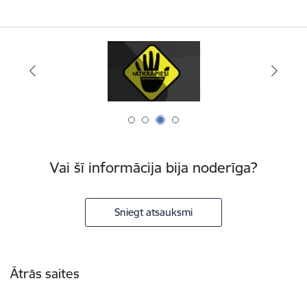
Vai šī informācija bija noderīga?
Sniegt atsauksmi
Kājene
Ātrās saites