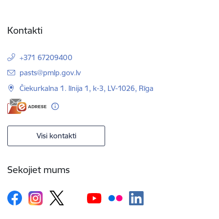
Kontakti
+371 67209400
E-pasts:
pasts@pmlp.gov.lv
Čiekurkalna 1. līnija 1, k-3, LV-1026, Rīga
Visi kontakti
Sekojiet mums