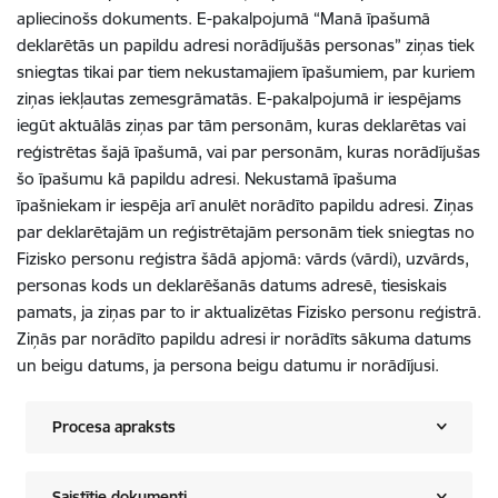
apliecinošs dokuments. E-pakalpojumā “Manā īpašumā
deklarētās un papildu adresi norādījušās personas” ziņas tiek
sniegtas tikai par tiem nekustamajiem īpašumiem, par kuriem
ziņas iekļautas zemesgrāmatās. E-pakalpojumā ir iespējams
iegūt aktuālās ziņas par tām personām, kuras deklarētas vai
reģistrētas šajā īpašumā, vai par personām, kuras norādījušas
šo īpašumu kā papildu adresi. Nekustamā īpašuma
īpašniekam ir iespēja arī anulēt norādīto papildu adresi. Ziņas
par deklarētajām un reģistrētajām personām tiek sniegtas no
Fizisko personu reģistra šādā apjomā: vārds (vārdi), uzvārds,
personas kods un deklarēšanās datums adresē, tiesiskais
pamats, ja ziņas par to ir aktualizētas Fizisko personu reģistrā.
Ziņās par norādīto papildu adresi ir norādīts sākuma datums
un beigu datums, ja persona beigu datumu ir norādījusi.
Procesa apraksts
Saistītie dokumenti