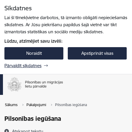
Pāriet uz lapas saturu
Sīkdatnes
Spied
lai meklētu
Enter
Lai šī tīmekļvietne darbotos, tā izmanto obligāti nepieciešamās
sīkdatnes. Ar Jūsu piekrišanu papildus šajā vietnē var tikt
izmantotas statistikas un sociālo mediju sīkdatnes.
Lūdzu, atzīmējiet savu izvēli:
Noraidīt
Apstiprināt visas
Pārvaldīt sīkdatnes
Sākums
Pakalpojumi
Pilsonības iegūšana
Pilsonības iegūšana
Atskaņot tekstu