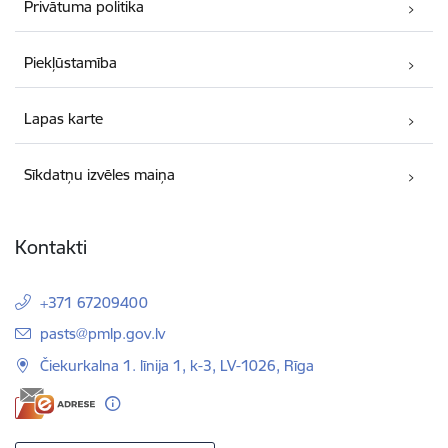
Privātuma politika
Piekļūstamība
Lapas karte
Sīkdatņu izvēles maiņa
Kontakti
+371 67209400
E-pasts:
pasts@pmlp.gov.lv
Čiekurkalna 1. līnija 1, k-3, LV-1026, Rīga