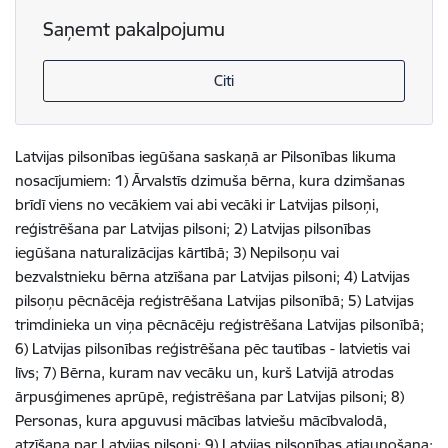
Saņemt pakalpojumu
Citi
Latvijas pilsonības iegūšana saskaņā ar Pilsonības likuma
nosacījumiem: 1) Ārvalstīs dzimuša bērna, kura dzimšanas
brīdī viens no vecākiem vai abi vecāki ir Latvijas pilsoņi,
reģistrēšana par Latvijas pilsoni; 2) Latvijas pilsonības
iegūšana naturalizācijas kārtībā; 3) Nepilsoņu vai
bezvalstnieku bērna atzīšana par Latvijas pilsoni; 4) Latvijas
pilsoņu pēcnācēja reģistrēšana Latvijas pilsonībā; 5) Latvijas
trimdinieka un viņa pēcnācēju reģistrēšana Latvijas pilsonībā;
6) Latvijas pilsonības reģistrēšana pēc tautības - latvietis vai
līvs; 7) Bērna, kuram nav vecāku un, kurš Latvijā atrodas
ārpusģimenes aprūpē, reģistrēšana par Latvijas pilsoni; 8)
Personas, kura apguvusi mācības latviešu mācībvalodā,
atzīšana par Latvijas pilsoni; 9) Latvijas pilsonības atjaunošana;