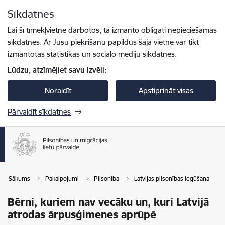
Pāriet uz lapas saturu
Sīkdatnes
Spied
lai meklētu
Enter
Lai šī tīmekļvietne darbotos, tā izmanto obligāti nepieciešamās
sīkdatnes. Ar Jūsu piekrišanu papildus šajā vietnē var tikt
izmantotas statistikas un sociālo mediju sīkdatnes.
Lūdzu, atzīmējiet savu izvēli:
Noraidīt
Apstiprināt visas
Pārvaldīt sīkdatnes
Sākums
Pakalpojumi
Pilsonība
Latvijas pilsonības iegūšana
Bērni, kuriem nav vecāku un, kuri Latvijā
atrodas ārpusģimenes aprūpē