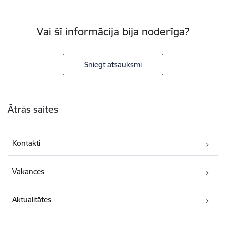
Vai šī informācija bija noderīga?
Sniegt atsauksmi
Kājene
Ātrās saites
Kontakti
Vakances
Aktualitātes