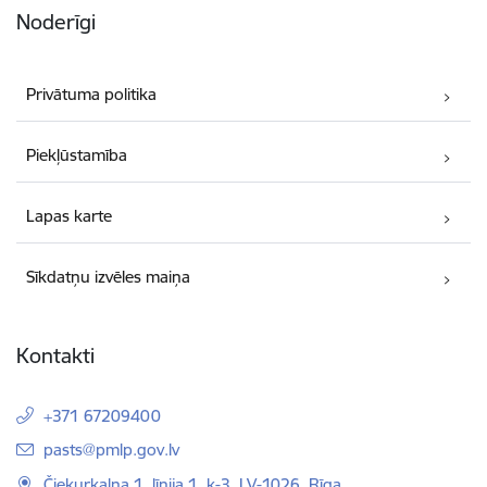
Noderīgi
Privātuma politika
Piekļūstamība
Lapas karte
Sīkdatņu izvēles maiņa
Kontakti
+371 67209400
E-pasts:
pasts@pmlp.gov.lv
Čiekurkalna 1. līnija 1, k-3, LV-1026, Rīga