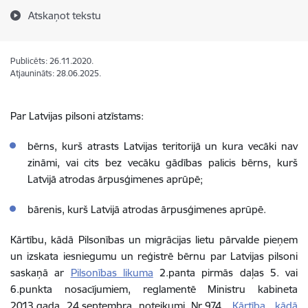
Atskaņot tekstu
Publicēts: 26.11.2020.
Atjaunināts: 28.06.2025.
Par Latvijas pilsoni atzīstams:
bērns, kurš atrasts Latvijas teritorijā un kura vecāki nav
zināmi, vai cits bez vecāku gādības palicis bērns, kurš
Latvijā atrodas ārpusģimenes aprūpē;
bārenis, kurš Latvijā atrodas ārpusģimenes aprūpē.
Kārtību, kādā Pilsonības un migrācijas lietu pārvalde pieņem
un izskata iesniegumu un reģistrē bērnu par Latvijas pilsoni
saskaņā ar
Pilsonības likuma
2.panta pirmās daļas 5. vai
6.punkta nosacījumiem, reglamentē Ministru kabineta
2013.gada 24.septembra noteikumi Nr.974 „
Kārtība, kādā