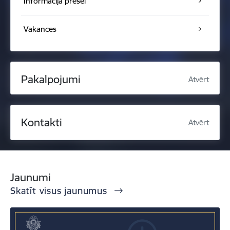
Informācija presei
Vakances
Pakalpojumi
Atvērt
Kontakti
Atvērt
Jaunumi
Skatīt visus jaunumus