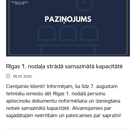
Rīgas 1. nodaļa strādā samazinātā kapacitātē
06.07.2026.
Cienījamie klienti! Informējam, ka līdz 7. augustam
tehnisku iemeslu dēļ Rīgas 1. nodaļā personu
apliecinošu dokumentu noformēšana un izsniegšana
notiek samazinātā kapacitātē. Atvainojamies par
sagādātajām neērtībām un pateicamies par sapratni!