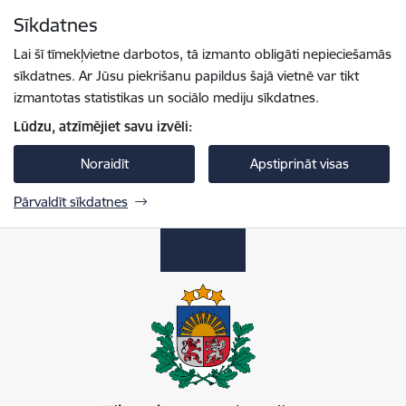
Pāriet uz lapas saturu
Sīkdatnes
Spied
lai meklētu
Enter
Lai šī tīmekļvietne darbotos, tā izmanto obligāti nepieciešamās
sīkdatnes. Ar Jūsu piekrišanu papildus šajā vietnē var tikt
izmantotas statistikas un sociālo mediju sīkdatnes.
Lūdzu, atzīmējiet savu izvēli:
Noraidīt
Apstiprināt visas
Pārvaldīt sīkdatnes
Pilsonības un migrācijas lietu pārvalde