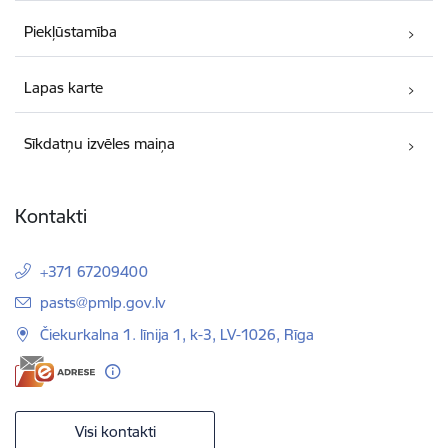
Piekļūstamība
Lapas karte
Sīkdatņu izvēles maiņa
Kontakti
+371 67209400
E-pasts:
pasts@pmlp.gov.lv
Čiekurkalna 1. līnija 1, k-3, LV-1026, Rīga
Visi kontakti