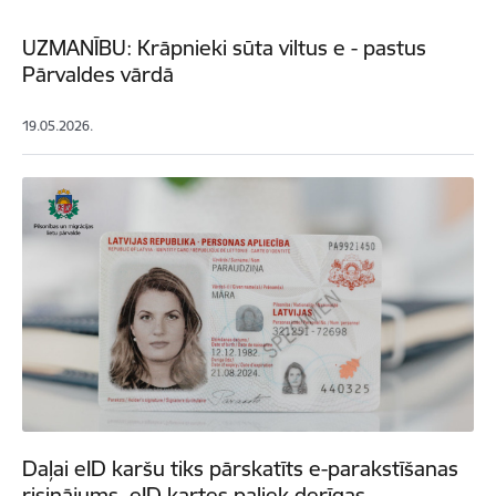
UZMANĪBU: Krāpnieki sūta viltus e - pastus
Pārvaldes vārdā
19.05.2026.
Daļai eID karšu tiks pārskatīts e-parakstīšanas
risinājums, eID kartes paliek derīgas