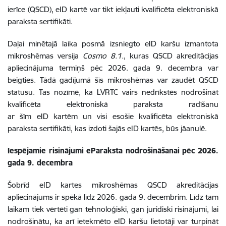
ierīce (QSCD), eID kartē var tikt iekļauti kvalificēta elektroniskā
paraksta sertifikāti.
Daļai minētajā laika posmā izsniegto eID karšu izmantota
mikroshēmas versija
Cosmo 8.1.
, kuras QSCD akreditācijas
apliecinājuma termiņš pēc 2026. gada 9. decembra var
beigties. Tādā gadījumā šīs mikroshēmas var zaudēt QSCD
statusu. Tas nozīmē, ka LVRTC vairs nedrīkstēs nodrošināt
kvalificēta elektroniskā paraksta radīšanu
ar šīm eID kartēm un visi esošie kvalificēta elektroniskā
paraksta sertifikāti, kas izdoti šajās eID kartēs, būs jāanulē.
Iespējamie risinājumi eParaksta nodrošināšanai pēc 2026.
gada 9. decembra
Šobrīd eID kartes mikroshēmas QSCD akreditācijas
apliecinājums ir spēkā līdz 2026. gada 9. decembrim. Līdz tam
laikam tiek vērtēti gan tehnoloģiski, gan juridiski risinājumi, lai
nodrošinātu, ka arī ietekmēto eID karšu lietotāji var turpināt