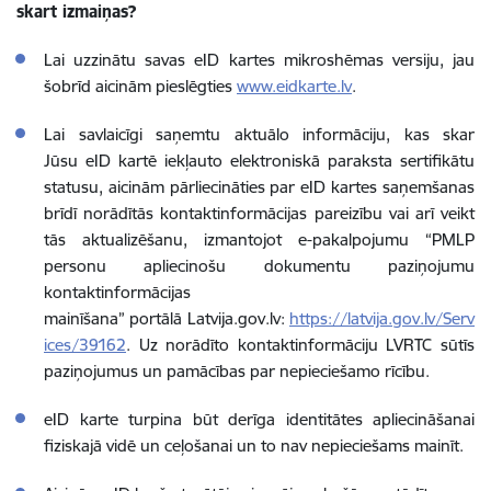
skart izmaiņas?
Lai uzzinātu savas eID kartes mikroshēmas versiju, jau
šobrīd aicinām pieslēgties
www.eidkarte.lv
.
Lai savlaicīgi saņemtu aktuālo informāciju, kas skar
Jūsu eID kartē iekļauto elektroniskā paraksta sertifikātu
statusu, aicinām pārliecināties par eID kartes saņemšanas
brīdī norādītās kontaktinformācijas pareizību vai arī veikt
tās aktualizēšanu, izmantojot e-pakalpojumu “PMLP
personu apliecinošu dokumentu paziņojumu
kontaktinformācijas
mainīšana” portālā Latvija.gov.lv:
https://latvija.gov.lv/Serv
ices/39162
. Uz norādīto kontaktinformāciju LVRTC sūtīs
paziņojumus un pamācības par nepieciešamo rīcību.
eID karte turpina būt derīga identitātes apliecināšanai
fiziskajā vidē un ceļošanai un to nav nepieciešams mainīt.