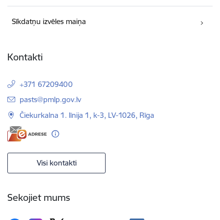
Sīkdatņu izvēles maiņa
Kontakti
+371 67209400
E-pasts:
pasts@pmlp.gov.lv
Čiekurkalna 1. līnija 1, k-3, LV-1026, Rīga
Visi kontakti
Sekojiet mums