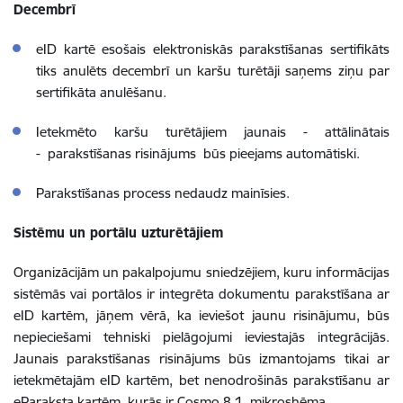
Decembrī
eID kartē esošais elektroniskās parakstīšanas sertifikāts
tiks anulēts decembrī un karšu turētāji saņems ziņu par
sertifikāta anulēšanu.
Ietekmēto karšu turētājiem jaunais - attālinātais
- parakstīšanas risinājums būs pieejams automātiski.
Parakstīšanas process nedaudz mainīsies.
Sistēmu un portālu uzturētājiem
Organizācijām un pakalpojumu sniedzējiem, kuru informācijas
sistēmās vai portālos ir integrēta dokumentu parakstīšana ar
eID kartēm, jāņem vērā, ka ieviešot jaunu risinājumu, būs
nepieciešami tehniski pielāgojumi ieviestajās integrācijās.
Jaunais parakstīšanas risinājums būs izmantojams tikai ar
ietekmētajām eID kartēm, bet nenodrošinās parakstīšanu ar
eParaksta kartēm, kurās ir Cosmo 8.1. mikroshēma.