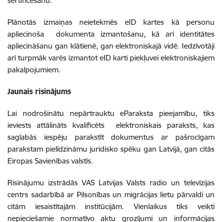
sertificēšanu.
Plānotās izmaiņas neietekmēs eID kartes kā personu
apliecinoša dokumenta izmantošanu, kā arī identitātes
apliecināšanu gan klātienē, gan elektroniskajā vidē. Iedzīvotāji
arī turpmāk varēs izmantot eID karti piekļuvei elektroniskajiem
pakalpojumiem.
Jaunais risinājums
Lai nodrošinātu nepārtrauktu eParaksta pieejamību, tiks
ieviests attālināts kvalificēts elektroniskais paraksts, kas
saglabās iespēju parakstīt dokumentus ar pašrocīgam
parakstam pielīdzināmu juridisko spēku gan Latvijā, gan citās
Eiropas Savienības valstīs.
Risinājumu izstrādās VAS Latvijas Valsts radio un televīzijas
centrs sadarbībā ar Pilsonības un migrācijas lietu pārvaldi un
citām iesaistītajām institūcijām. Vienlaikus tiks veikti
nepieciešamie normatīvo aktu grozījumi un informācijas