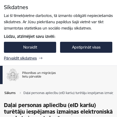
Pāriet uz lapas saturu
Sīkdatnes
Spied
lai meklētu
Enter
Lai šī tīmekļvietne darbotos, tā izmanto obligāti nepieciešamās
sīkdatnes. Ar Jūsu piekrišanu papildus šajā vietnē var tikt
izmantotas statistikas un sociālo mediju sīkdatnes.
Lūdzu, atzīmējiet savu izvēli:
Noraidīt
Apstiprināt visas
Pārvaldīt sīkdatnes
Sākums
Daļai personas apliecību (eID karšu) turētāju iespējamas izmaiņa
Daļai personas apliecību (eID karšu)
turētāju iespējamas izmaiņas elektroniskā