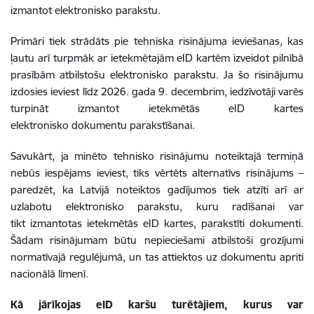
izmantot elektronisko parakstu.
Primāri tiek strādāts pie tehniska risinājuma ieviešanas, kas
ļautu arī turpmāk ar ietekmētajām eID kartēm izveidot pilnībā
prasībām atbilstošu elektronisko parakstu. Ja šo risinājumu
izdosies ieviest līdz 2026. gada 9. decembrim, iedzīvotāji varēs
turpināt izmantot ietekmētās eID kartes
elektronisko dokumentu parakstīšanai.
Savukārt, ja minēto tehnisko risinājumu noteiktajā termiņā
nebūs iespējams ieviest, tiks vērtēts alternatīvs risinājums –
paredzēt, ka Latvijā noteiktos gadījumos tiek atzīti arī ar
uzlabotu elektronisko parakstu, kuru radīšanai var
tikt izmantotas ietekmētās eID kartes, parakstīti dokumenti.
Šādam risinājumam būtu nepieciešami atbilstoši grozījumi
normatīvajā regulējumā, un tas attiektos uz dokumentu apriti
nacionālā līmenī.
Kā jārīkojas eID karšu turētājiem, kurus var