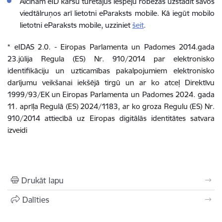
Aicinām eID karšu turētājus iespēju robežās uzstādīt savos
viedtālruņos arī lietotni eParaksts mobile. Kā iegūt mobilo
lietotni eParaksts mobile, uzziniet
šeit
.
* eIDAS 2.0. - Eiropas Parlamenta un Padomes 2014.gada
23.jūlija Regula (ES) Nr. 910/2014 par elektronisko
identifikāciju un uzticamības pakalpojumiem elektronisko
darījumu veikšanai iekšējā tirgū un ar ko atceļ Direktīvu
1999/93/EK un Eiropas Parlamenta un Padomes 2024. gada
11. aprīļa Regulā (ES) 2024/1183, ar ko groza Regulu (ES) Nr.
910/2014 attiecībā uz Eiropas digitālās identitātes satvara
izveidi
Drukāt lapu
Dalīties