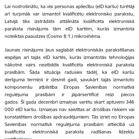
Lai nodrošinātu, ka visi personas apliecību (eID karšu) turētāji
arī turpmāk var izmantot kvalificētu elektronisko parakstu,
Latvijā tiks izstrādāts attālināta kvalificēta elektroniskā
paraksta risinājums tām eID kartēm, kurās izmantota
noteiktas paaudzes (Cosmo 8.1.) mikroshēma.
Jaunais risinājums ļaus saglabāt elektroniskās parakstīšanas
iespējas arī tajās eID kartēs, kurās izmantotās tehnoloģijas
nākotnē vairs neatbildīs kvalificēta elektroniskā paraksta
prasībām. Šāda situācija radusies tādēļ, ka eID karšu
derīguma termiņš ir desmit gadi, savukārt tajās izmantoto
komponenšu atbilstība Eiropas Savienības normatīvā
regulējuma prasībām ir jāpārsertificē reizi piecos
gados. Šī gada decembrī izmaiņas varētu skart aptuveni 346
000 eID karšu. Izmaiņas nav saistītas ar drošības riskiem vai
konstatētiem drošības apdraudējumiem. Tās izriet no Eiropas
Savienības normatīvā regulējuma prasībām attiecībā uz
kvalificēta elektroniskā paraksta radīšanas līdzekļu