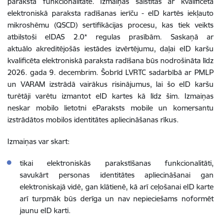
paraksta funkcionalitātē. Izmaiņas saistītas ar kvalificēta
elektroniskā paraksta radīšanas ierīču - eID kartēs iekļauto
mikroshēmu (QSCD) sertifikācijas procesu, kas tiek veikts
atbilstoši eIDAS 2.0* regulas prasībām. Saskaņā ar
aktuālo akreditējošās iestādes izvērtējumu, daļai eID karšu
kvalificēta elektroniskā paraksta radīšana būs nodrošināta līdz
2026. gada 9. decembrim. Šobrīd LVRTC sadarbībā ar PMLP
un VARAM izstrādā vairākus risinājumus, lai šo eID karšu
turētāji varētu izmantot eID kartes kā līdz šim. Izmaiņas
neskar mobilo lietotni eParaksts mobile un komersantu
izstrādātos mobilos identitātes apliecināšanas rīkus.
Izmaiņas var skart:
tikai elektroniskās parakstīšanas funkcionalitāti,
savukārt personas identitātes apliecināšanai gan
elektroniskajā vidē, gan klātienē, kā arī ceļošanai eID karte
arī turpmāk būs derīga un nav nepieciešams noformēt
jaunu eID karti.