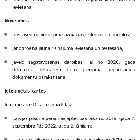
ieviešanai.
Novembris
būs jāveic nepieciešamās izmaiņas sistēmās un portālos;
jānodrošina jaunā risinājuma ieviešana un testēšana;
jāveic sagatavošanās darbības, lai no 2026. gada
decembra lietotājiem būtu pieejama nepārtraukta
dokumentu parakstīšana.
Ietekmētās kartes
Ietekmētās eID kartes ir izdotas:
Latvijas pilsoņa personas apliecības laikā no 2019. gada 2.
septembra līdz 2022. gada 2. jūnijam;
Latvijas nepilsoņa personas apliecības laikā no 2019. gada