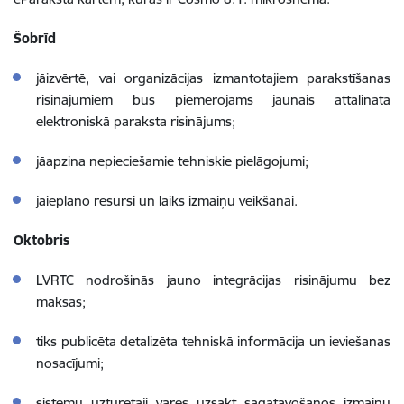
Šobrīd
jāizvērtē, vai organizācijas izmantotajiem parakstīšanas
risinājumiem būs piemērojams jaunais attālinātā
elektroniskā paraksta risinājums;
jāapzina nepieciešamie tehniskie pielāgojumi;
jāieplāno resursi un laiks izmaiņu veikšanai.
Oktobris
LVRTC nodrošinās jauno integrācijas risinājumu bez
maksas;
tiks publicēta detalizēta tehniskā informācija un ieviešanas
nosacījumi;
sistēmu uzturētāji varēs uzsākt sagatavošanos izmaiņu