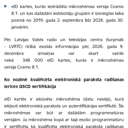
eID kartes, kurās iestrādāta mikroshēmas versija Cosmo
8.1. un kas dažādām iedzīvotāju grupām ir izsniegtas laika
posmā no 2019. gada 2. septembra līdz 2026. gada 30.
janvārim.
Pēc Latvijas Valsts radio un televīzijas centra (turpmāk
- LVRTC) rīcībā esošās informācijas pēc 2026. gada 9.
decembra izmaiņas var skart vairāk
nekā 346 000 eID kartes, kurās ir mikroshēmas
versija Cosmo 8.1.
Ko nozīmē kvalificēta elektroniskā paraksta radīšanas
ierīces QSCD sertifikācija
eID kartēs ir iebūvēta mikroshēma (datu nesējs), kurā
iekļauti elektroniskā paraksta un autentifikācijas sertifikāti. Šīs
mikroshēmas var būt ar dažādām programmatūras
versijām. Ja mikroshēma kopā ar tajā esošo programmatūru
ir sertificēta kā kvalificēta elektroniskā paraksta radīšanas