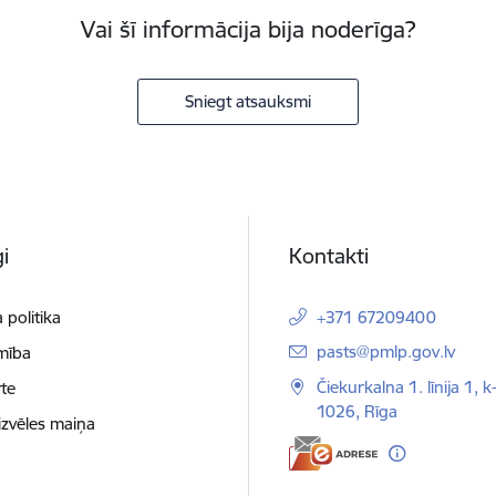
Vai šī informācija bija noderīga?
Sniegt atsauksmi
i
Kontakti
 politika
+371 67209400
E-pasts:
pasts@pmlp.gov.lv
mība
Čiekurkalna 1. līnija 1, k
te
1026, Rīga
izvēles maiņa