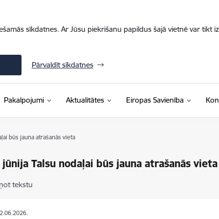
iešamās sīkdatnes. Ar Jūsu piekrišanu papildus šajā vietnē var tikt i
Pārvaldīt sīkdatnes
Pakalpojumi
Aktualitātes
Eiropas Savienība
Kon
aļai būs jauna atrašanās vieta
 jūnija Talsu nodaļai būs jauna atrašanās vieta
ņot tekstu
02.06.2026.