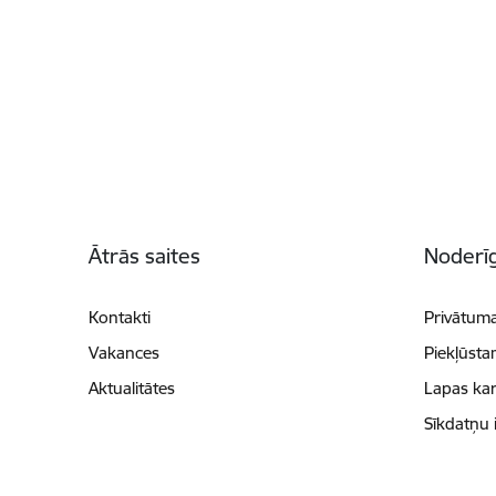
Kājene
Ātrās saites
Noderīg
Kontakti
Privātuma
Vakances
Piekļūsta
Aktualitātes
Lapas kar
Sīkdatņu 