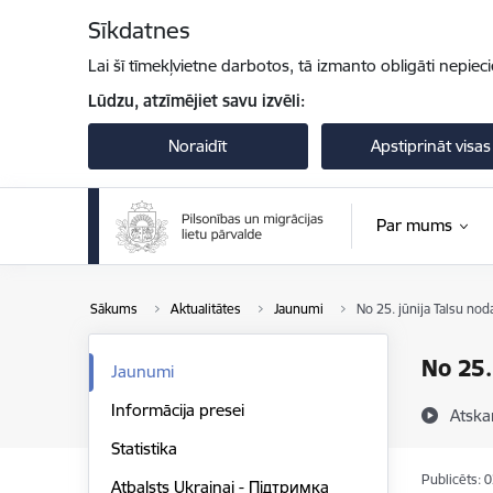
Pāriet uz lapas saturu
Sīkdatnes
Lai šī tīmekļvietne darbotos, tā izmanto obligāti nepiec
Lūdzu, atzīmējiet savu izvēli:
Noraidīt
Apstiprināt visas
Par mums
Sākums
Aktualitātes
Jaunumi
No 25. jūnija Talsu nod
No 25.
Jaunumi
Informācija presei
Atska
Statistika
Publicēts: 
Atbalsts Ukrainai - Підтримка