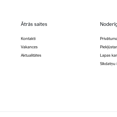
Kājene
Ātrās saites
Noderīg
Kontakti
Privātuma
Vakances
Piekļūsta
Aktualitātes
Lapas kar
Sīkdatņu 