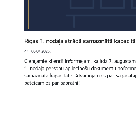
Rīgas 1. nodaļa strādā samazinātā kapacitā
06.07.2026.
Cienījamie klienti! Informējam, ka līdz 7. augusta
1. nodaļā personu apliecinošu dokumentu noformē
samazinātā kapacitātē. Atvainojamies par sagādāt
pateicamies par sapratni!