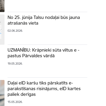
No 25. jūnija Talsu nodaļai būs jauna
atrašanās vieta
02.06.2026.
UZMANĪBU: Krāpnieki sūta viltus e -
pastus Pārvaldes vārdā
19.05.2026.
Daļai eID karšu tiks pārskatīts e-
parakstīšanas risinājums, eID kartes
paliek derīgas
15.05.2026.