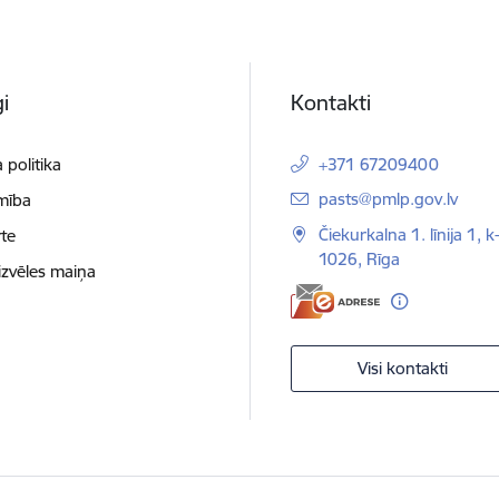
i
Kontakti
 politika
+371 67209400
E-pasts:
pasts@pmlp.gov.lv
mība
Čiekurkalna 1. līnija 1, k
te
1026, Rīga
izvēles maiņa
Visi kontakti