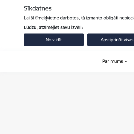
Pāriet uz lapas saturu
Sīkdatnes
Lai šī tīmekļvietne darbotos, tā izmanto obligāti nepiec
Lūdzu, atzīmējiet savu izvēli:
Noraidīt
Apstiprināt visas
Par mums
Pilsonības un migrācijas lietu pārvalde