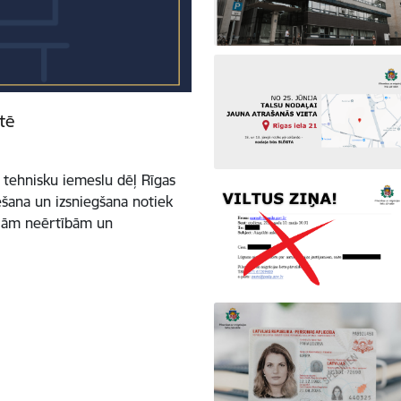
tē
m tehnisku iemeslu dēļ Rīgas
šana un izsniegšana notiek
ajām neērtībām un