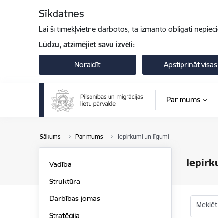
Pāriet uz lapas saturu
Sīkdatnes
Lai šī tīmekļvietne darbotos, tā izmanto obligāti nepiec
Lūdzu, atzīmējiet savu izvēli:
Noraidīt
Apstiprināt visas
Par mums
Sākums
Par mums
Iepirkumi un līgumi
Iepirk
Vadība
Struktūra
Darbības jomas
Meklēt
Stratēģija