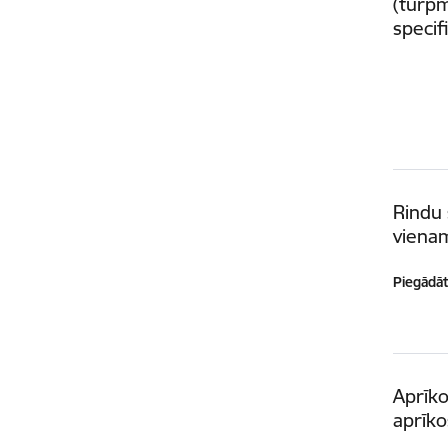
(turpm
specif
Rindu 
viena
Piegādātā
Aprīk
aprīko