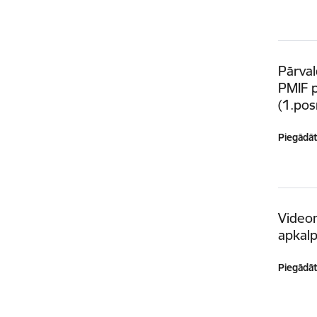
Pārval
PMIF 
(1.pos
Piegādātā
Videon
apkal
Piegādātā