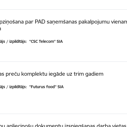
pziņošana par PAD saņemšanas pakalpojumu viena
m
js / izpildītājs:
''CSC Telecom'' SIA
kas preču komplektu iegāde uz trim gadiem
js / izpildītājs:
''Futurus food'' SIA
u apliecinošu dokumentu izsniegšanas darba vietas