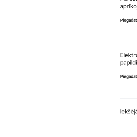
aprīk
Piegādātā
Elekt
papild
Piegādātā
Iekšēj