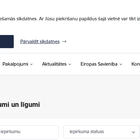
iešamās sīkdatnes. Ar Jūsu piekrišanu papildus šajā vietnē var tikt i
Pārvaldīt sīkdatnes
Pakalpojumi
Aktualitātes
Eiropas Savienība
Kon
umi un līgumi
 iepirkumu
Iepirkuma statuss