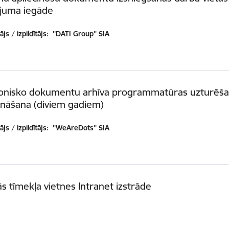
ojuma iegāde
js / izpildītājs:
''DATI Group'' SIA
ronisko dokumentu arhīva programmatūras uzturēš
ināšana (diviem gadiem)
js / izpildītājs:
''WeAreDots'' SIA
ās tīmekļa vietnes Intranet izstrāde