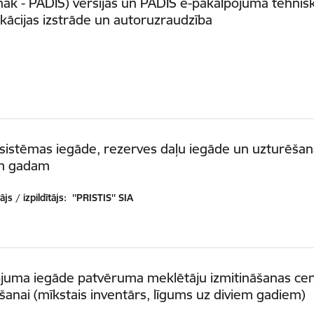
āk - PADIS) versijas un PADIS e-pakalpojuma tehnis
ikācijas izstrāde un autoruzraudzība
sistēmas iegāde, rezerves daļu iegāde un uzturēša
m gadam
js / izpildītājs:
''PRISTIS'' SIA
ojuma iegāde patvēruma meklētāju izmitināšanas ce
šanai (mīkstais inventārs, līgums uz diviem gadiem)