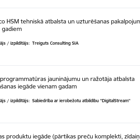
co HSM tehniskā atbalsta un uzturēšanas pakalpoju
m gadiem
js / izpildītājs:
Treiguts Consulting SIA
 programmatūras jauninājumu un ražotāja atbalsta
šanas iegāde vienam gadam
js / izpildītājs:
Sabiedrība ar ierobežotu atbildību ''DigitalStream''
as produktu iegāde (pārtikas preču komplekti, zīdai