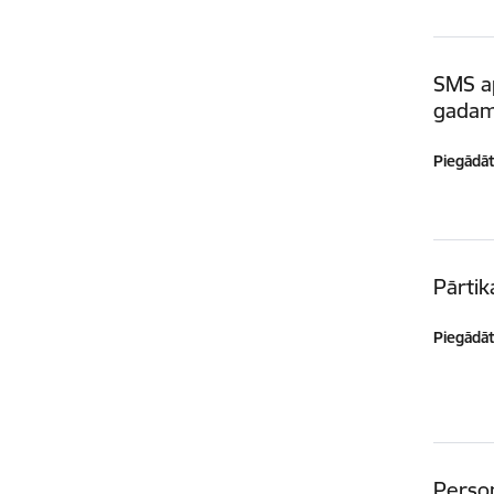
SMS a
gada
Piegādātā
Pārti
Piegādātā
Person