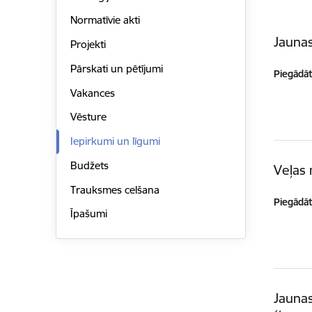
Normatīvie akti
Jaunas
Projekti
Pārskati un pētījumi
Piegādātā
Vakances
Vēsture
Iepirkumi un līgumi
Budžets
Veļas
Trauksmes celšana
Piegādātā
Īpašumi
Jauna