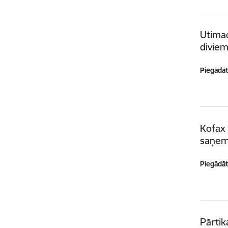
Utima
divie
Piegādātā
Kofax
saņem
Piegādātā
Pārtik