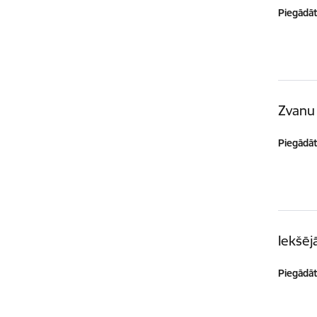
Piegādātā
Zvanu 
Piegādātā
Iekšēj
Piegādātā