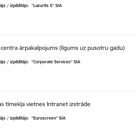
js / izpildītājs:
''Lazurīts S'' SIA
centra ārpakalpojums (līgums uz pusotru gadu)
js / izpildītājs:
''Corporate Services'' SIA
ās tīmekļa vietnes Intranet izstrāde
js / izpildītājs:
''Euroscreen'' SIA