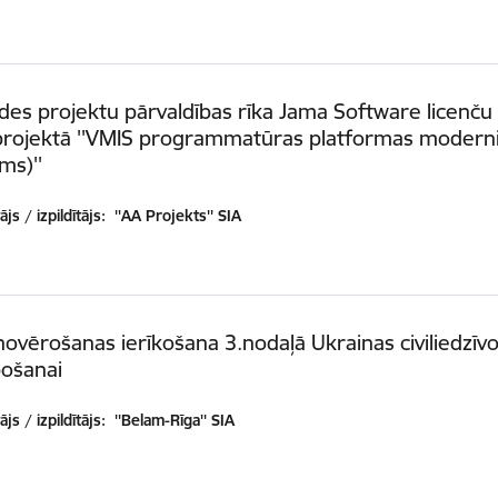
des projektu pārvaldības rīka Jama Software licenču
projektā ''VMIS programmatūras platformas modern
ms)''
js / izpildītājs:
''AA Projekts'' SIA
ovērošanas ierīkošana 3.nodaļā Ukrainas civiliedzīvo
pošanai
js / izpildītājs:
''Belam-Rīga'' SIA