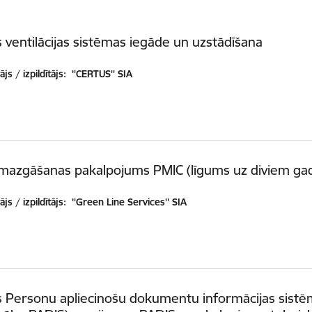
 ventilācijas sistēmas iegāde un uzstādīšana
js / izpildītājs:
''CERTUS'' SIA
 mazgāšanas pakalpojums PMIC (līgums uz diviem ga
js / izpildītājs:
''Green Line Services'' SIA
s Personu apliecinošu dokumentu informācijas sist