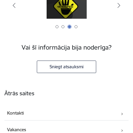
Vai šī informācija bija noderīga?
Sniegt atsauksmi
Kājene
Ātrās saites
Kontakti
Vakances