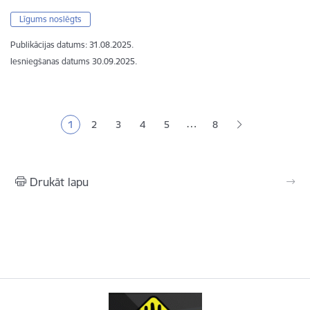
Līgums noslēgts
Publikācijas datums:
31.08.2025.
Iesniegšanas datums
30.09.2025.
Lapošana
…
1
2
3
4
5
8
Pašreizējā lapa
Lapa
Lapa
Lapa
Lapa
Drukāt lapu