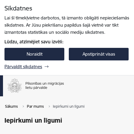
Pāriet uz lapas saturu
Sīkdatnes
Spied
lai meklētu
Enter
Lai šī tīmekļvietne darbotos, tā izmanto obligāti nepieciešamās
sīkdatnes. Ar Jūsu piekrišanu papildus šajā vietnē var tikt
izmantotas statistikas un sociālo mediju sīkdatnes.
Lūdzu, atzīmējiet savu izvēli:
Noraidīt
Apstiprināt visas
Pārvaldīt sīkdatnes
Sākums
Par mums
Iepirkumi un līgumi
Iepirkumi un līgumi