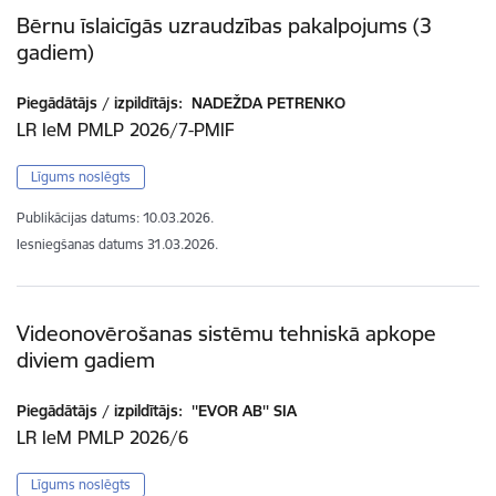
Bērnu īslaicīgās uzraudzības pakalpojums (3
gadiem)
Piegādātājs / izpildītājs:
NADEŽDA PETRENKO
LR IeM PMLP 2026/7-PMIF
Līgums noslēgts
Publikācijas datums:
10.03.2026.
Iesniegšanas datums
31.03.2026.
Videonovērošanas sistēmu tehniskā apkope
diviem gadiem
Piegādātājs / izpildītājs:
''EVOR AB'' SIA
LR IeM PMLP 2026/6
Līgums noslēgts