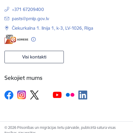
+371 67209400
E-pasts:
pasts@pmlp.gov.lv
Čiekurkalna 1. līnija 1, k-3, LV-1026, Rīga
Visi kontakti
Sekojiet mums
© 2026 Pilsonības un migrācijas lietu pārvalde, publicētā satura visas
tiesības aizsargātas.