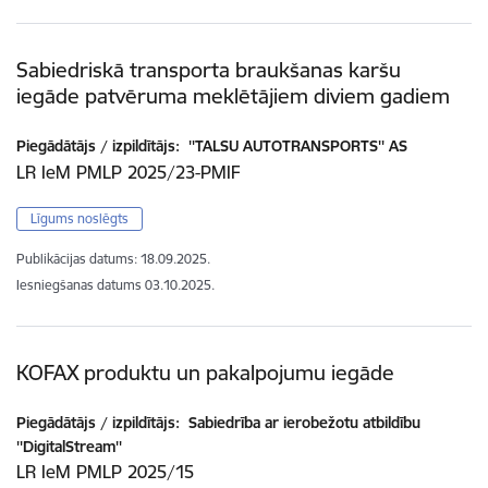
Sabiedriskā transporta braukšanas karšu
iegāde patvēruma meklētājiem diviem gadiem
Piegādātājs / izpildītājs:
''TALSU AUTOTRANSPORTS'' AS
LR IeM PMLP 2025/23-PMIF
Līgums noslēgts
Publikācijas datums:
18.09.2025.
Iesniegšanas datums
03.10.2025.
KOFAX produktu un pakalpojumu iegāde
Piegādātājs / izpildītājs:
Sabiedrība ar ierobežotu atbildību
''DigitalStream''
LR IeM PMLP 2025/15