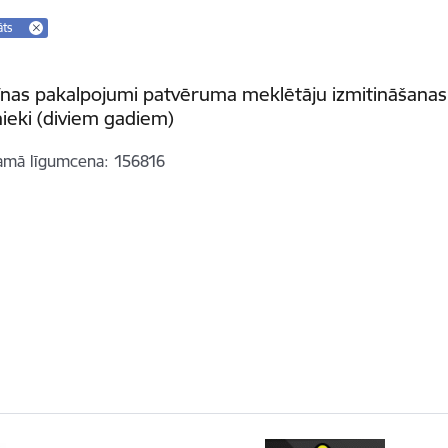
āts
nas pakalpojumi patvēruma meklētāju izmitināšanas
ieki (diviem gadiem)
amā līgumcena
156816