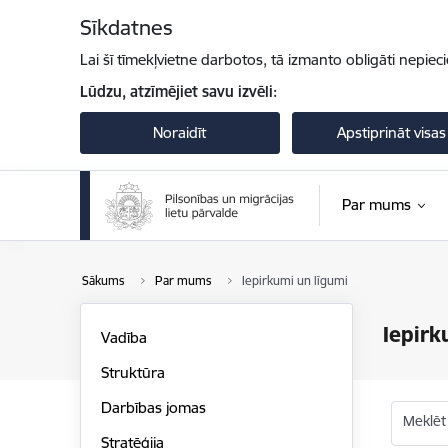
Pāriet uz lapas saturu
Sīkdatnes
Lai šī tīmekļvietne darbotos, tā izmanto obligāti nepiec
Lūdzu, atzīmējiet savu izvēli:
Noraidīt
Apstiprināt visas
Par mums
Sākums
Par mums
Iepirkumi un līgumi
Iepirk
Vadība
Struktūra
Darbības jomas
Meklēt
Stratēģija