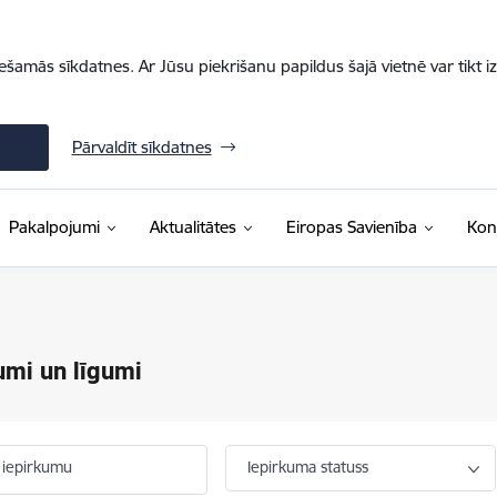
iešamās sīkdatnes. Ar Jūsu piekrišanu papildus šajā vietnē var tikt i
Pārvaldīt sīkdatnes
Pakalpojumi
Aktualitātes
Eiropas Savienība
Kon
umi un līgumi
 iepirkumu
Iepirkuma statuss