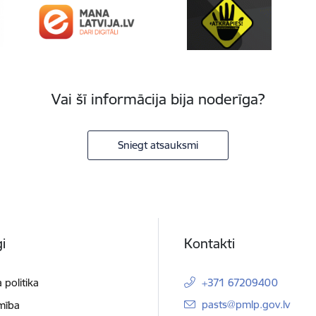
Vai šī informācija bija noderīga?
Sniegt atsauksmi
i
Kontakti
 politika
+371 67209400
E-pasts:
pasts@pmlp.gov.lv
mība