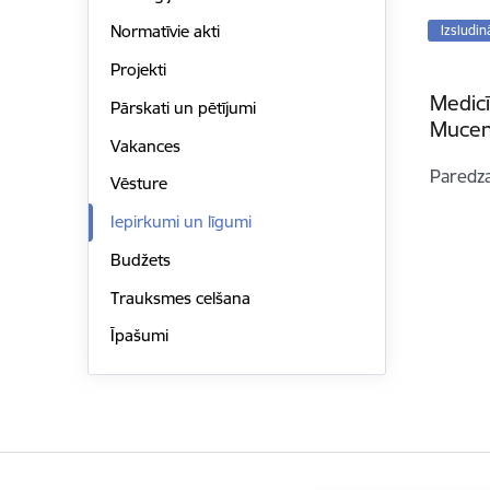
Normatīvie akti
Izsludin
Projekti
Medicī
Pārskati un pētījumi
Mucen
Vakances
Paredz
Vēsture
Iepirkumi un līgumi
Budžets
Trauksmes celšana
Īpašumi