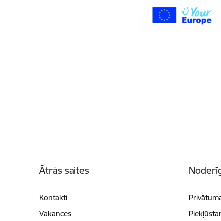
Kājene
Ātrās saites
Noderīg
Kontakti
Privātuma
Vakances
Piekļūsta