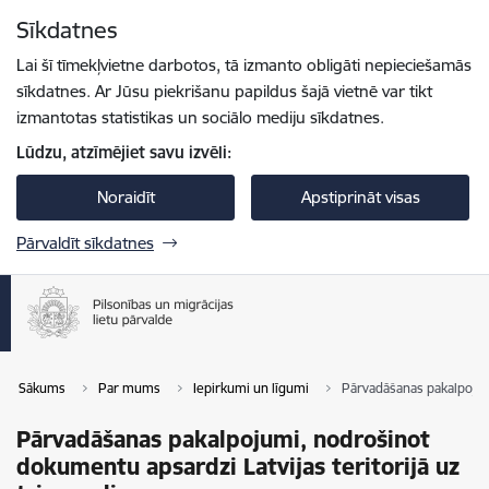
Pāriet uz lapas saturu
Sīkdatnes
Spied
lai meklētu
Enter
Lai šī tīmekļvietne darbotos, tā izmanto obligāti nepieciešamās
sīkdatnes. Ar Jūsu piekrišanu papildus šajā vietnē var tikt
izmantotas statistikas un sociālo mediju sīkdatnes.
Lūdzu, atzīmējiet savu izvēli:
Noraidīt
Apstiprināt visas
Pārvaldīt sīkdatnes
Sākums
Par mums
Iepirkumi un līgumi
Pārvadāšanas pakalpojumi
Pārvadāšanas pakalpojumi, nodrošinot
dokumentu apsardzi Latvijas teritorijā uz