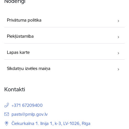
Noderīgi
Privātuma politika
Piekļūstamība
Lapas karte
Sīkdatņu izvēles maiņa
Kontakti
+371 67209400
E-pasts:
pasts@pmlp.gov.lv
Čiekurkalna 1. līnija 1, k-3, LV-1026, Rīga