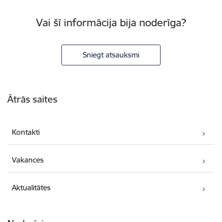
Vai šī informācija bija noderīga?
Sniegt atsauksmi
Kājene
Ātrās saites
Kontakti
Vakances
Aktualitātes