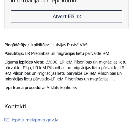
Informācija par iepirkumu
Atvērt EIS
Piegādātājs / izpildītājs:
''Latvijas Pasts'' VAS
Pasūtītājs
LR Pilsonības un migrācijas lietu pārvalde IeM
Līguma izpildes vieta
LV006, LR IeM Pilsonības un migrācijas lietu
pārvalde, Rīga, LR IeM Pilsonības un migrācijas lietu pārvalde, LR
IeM Pilsonības un migrācijas lietu pārvalde LR IeM Pilsonības un
migrācijas lietu pārvalde-LR IeM Pilsonības un migrācijas li...
Iepirkuma procedūra
Atklāts konkurss
Kontakti
E-pasts:
iepirkums@pmlp.gov.lv