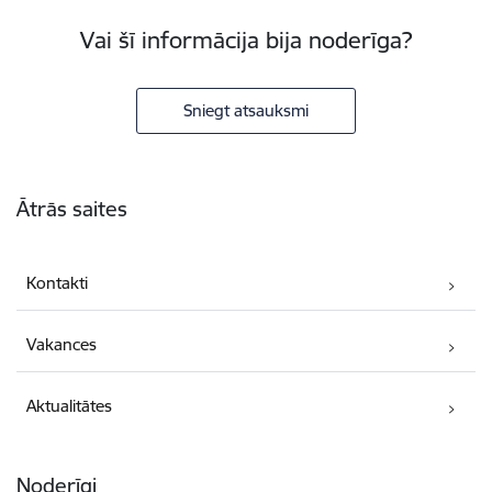
Vai šī informācija bija noderīga?
Sniegt atsauksmi
Kājene
Ātrās saites
Kontakti
Vakances
Aktualitātes
Noderīgi