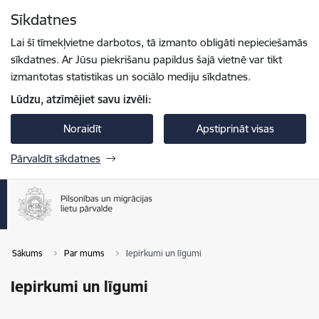
Pāriet uz lapas saturu
Sīkdatnes
Spied
lai meklētu
Enter
Lai šī tīmekļvietne darbotos, tā izmanto obligāti nepieciešamās
sīkdatnes. Ar Jūsu piekrišanu papildus šajā vietnē var tikt
izmantotas statistikas un sociālo mediju sīkdatnes.
Lūdzu, atzīmējiet savu izvēli:
Noraidīt
Apstiprināt visas
Pārvaldīt sīkdatnes
Sākums
Par mums
Iepirkumi un līgumi
Iepirkumi un līgumi