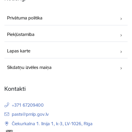
Privātuma politika
Piekļūstamība
Lapas karte
Sīkdatņu izvēles maiņa
Kontakti
+371 67209400
E-pasts:
pasts@pmlp.gov.lv
Čiekurkalna 1. līnija 1, k-3, LV-1026, Rīga