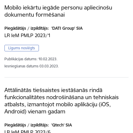
Mobilo iekārtu iegāde personu apliecinošu
dokumentu formēšanai
Piegādātājs / izpildītājs:
'DATI Group' SIA
LR IeM PMLP 2023/1
Līgums noslēgts
Publikācijas datums:
10.02.2023.
Iesniegšanas datums
03.03.2023.
Attālinātās tiešsaistes iestāšanās rindā
funkcionalitātes nodrošināšana un tehniskais
atbalsts, izmantojot mobilo aplikāciju (iOS,
Android) vienam gadam
Piegādātājs / izpildītājs:
'Qtech' SIA
LR IeM PMLP 2023/6