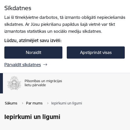
Pāriet uz lapas saturu
Sīkdatnes
Spied
lai meklētu
Enter
Lai šī tīmekļvietne darbotos, tā izmanto obligāti nepieciešamās
sīkdatnes. Ar Jūsu piekrišanu papildus šajā vietnē var tikt
izmantotas statistikas un sociālo mediju sīkdatnes.
Lūdzu, atzīmējiet savu izvēli:
Noraidīt
Apstiprināt visas
Pārvaldīt sīkdatnes
Sākums
Par mums
Iepirkumi un līgumi
Iepirkumi un līgumi