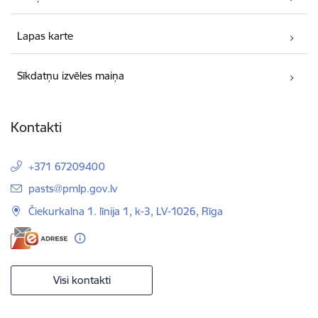
Lapas karte
Sīkdatņu izvēles maiņa
Kontakti
+371 67209400
E-pasts:
pasts@pmlp.gov.lv
Čiekurkalna 1. līnija 1, k-3, LV-1026, Rīga
Visi kontakti