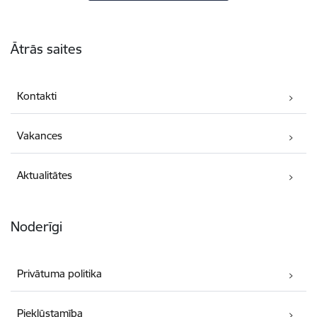
Kājene
Ātrās saites
Kontakti
Vakances
Aktualitātes
Noderīgi
Privātuma politika
Piekļūstamība