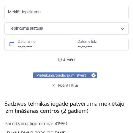
Meklēt iepirkumu
Iepirkuma statuss
Datums no
Datums līdz
Aizvērt
Pieteikumi/piedāvājumi atvērti
Notīrīt filtrus
Sadzīves tehnikas iegāde patvēruma meklētāju
izmitināšanas centros (2 gadiem)
Paredzamā līgumcena
41990