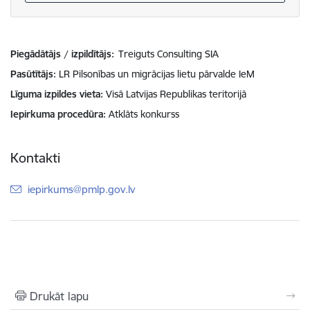
Piegādātājs / izpildītājs:
Treiguts Consulting SIA
Pasūtītājs
LR Pilsonības un migrācijas lietu pārvalde IeM
Līguma izpildes vieta
Visā Latvijas Republikas teritorijā
Iepirkuma procedūra
Atklāts konkurss
Kontakti
E-pasts:
iepirkums@pmlp.gov.lv
Drukāt lapu