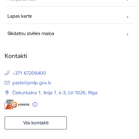
Lapas karte
Sīkdatņu izvēles maiņa
Kontakti
+371 67209400
E-pasts:
pasts@pmlp.gov.lv
Čiekurkalna 1. līnija 1, k-3, LV-1026, Rīga
Visi kontakti