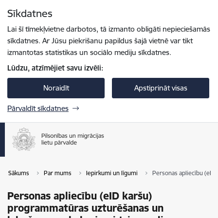
Pāriet uz lapas saturu
Sīkdatnes
Spied
lai meklētu
Enter
Lai šī tīmekļvietne darbotos, tā izmanto obligāti nepieciešamās
sīkdatnes. Ar Jūsu piekrišanu papildus šajā vietnē var tikt
izmantotas statistikas un sociālo mediju sīkdatnes.
Lūdzu, atzīmējiet savu izvēli:
Noraidīt
Apstiprināt visas
Pārvaldīt sīkdatnes
Sākums
Par mums
Iepirkumi un līgumi
Personas apliecību (eID
Personas apliecību (eID karšu)
programmatūras uzturēšanas un