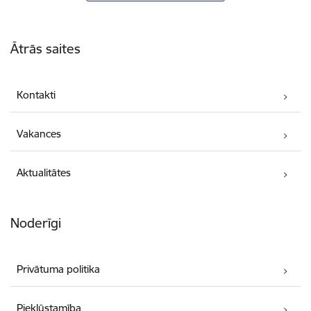
Kājene
Ātrās saites
Kontakti
Vakances
Aktualitātes
Noderīgi
Privātuma politika
Piekļūstamība