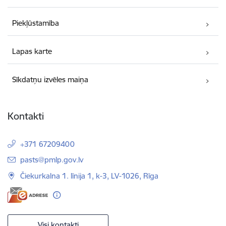
Piekļūstamība
Lapas karte
Sīkdatņu izvēles maiņa
Kontakti
+371 67209400
E-pasts:
pasts@pmlp.gov.lv
Čiekurkalna 1. līnija 1, k-3, LV-1026, Rīga
Visi kontakti