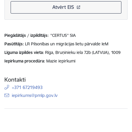
Atvērt EIS
Piegādātājs / izpildītājs:
''CERTUS'' SIA
Pasūtītājs
LR Pilsonības un migrācijas lietu pārvalde IeM
Līguma izpildes vieta
Rīga, Bruņinieku iela 72b (LATVIJA), 1009
Iepirkuma procedūra
Mazie iepirkumi
Kontakti
+371 67219493
E-pasts:
iepirkums@pmlp.gov.lv