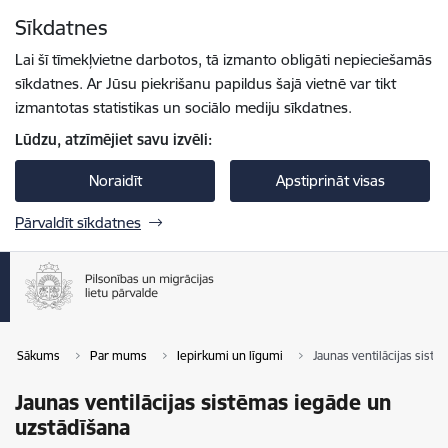
Pāriet uz lapas saturu
Sīkdatnes
Spied
lai meklētu
Enter
Lai šī tīmekļvietne darbotos, tā izmanto obligāti nepieciešamās
sīkdatnes. Ar Jūsu piekrišanu papildus šajā vietnē var tikt
izmantotas statistikas un sociālo mediju sīkdatnes.
Lūdzu, atzīmējiet savu izvēli:
Noraidīt
Apstiprināt visas
Pārvaldīt sīkdatnes
Sākums
Par mums
Iepirkumi un līgumi
Jaunas ventilācijas sist
Jaunas ventilācijas sistēmas iegāde un
uzstādīšana